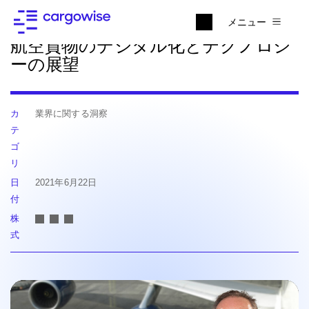
ニュースに戻る
メニュー
航空貨物のデジタル化とテクノロジ
ーの展望
カ
業界に関する洞察
テ
ゴ
リ
日
2021年6月22日
付
株
式