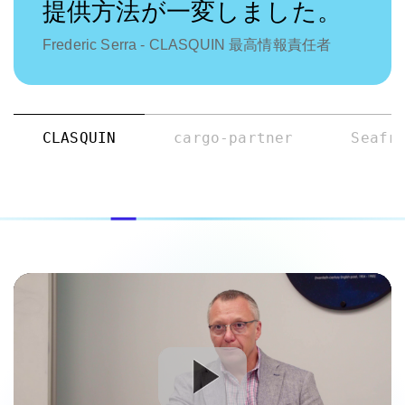
提供方法が一変しました。
Frederic Serra - CLASQUIN 最高情報責任者
CLASQUIN
cargo-partner
Seafr