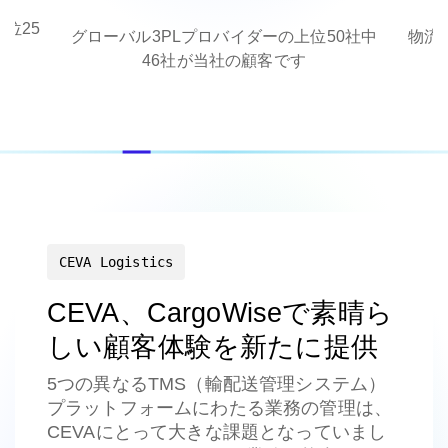
5
グローバル3PLプロバイダーの上位50社中
物流企業
46社が当社の顧客です
CEVA Logistics
CEVA、CargoWiseで素晴ら
しい顧客体験を新たに提供
5つの異なるTMS（輸配送管理システム）
プラットフォームにわたる業務の管理は、
CEVAにとって大きな課題となっていまし