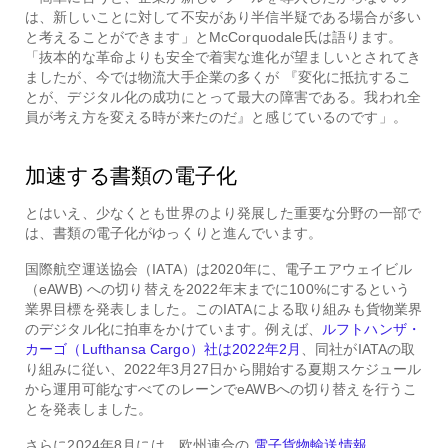
は、新しいことに対して不安があり半信半疑である場合が多い
と考えることができます」とMcCorquodale氏は語ります。
「抜本的な革命よりも安全で着実な進化が望ましいとされてき
ましたが、今では物流大手企業の多くが
『変化に抵抗するこ
とが、デジタル化の成功にとって最大の障害である。我われ全
員が考え方を変える時が来たのだ』と感じているのです」。
加速する書類の電子化
とはいえ、少なくとも世界のより発展した重要な分野の一部で
は、書類の電子化がゆっくりと進んでいます。
国際航空運送協会（IATA）は2020年に、電子エアウェイビル
（eAWB) への切り替えを2022年末までに100%にするという
業界目標を発表しました。このIATAによる取り組みも貨物業界
のデジタル化に拍車をかけています。例えば、
ルフトハンザ・
カーゴ（Lufthansa Cargo）社は2022年2月
、同社がIATAの取
り組みに従い、2022年3月27日から開始する夏期スケジュール
から運用可能なすべてのレーンでeAWBへの切り替えを行うこ
とを発表しました。
さらに2024年8月には、欧州連合の
電子貨物輸送情報