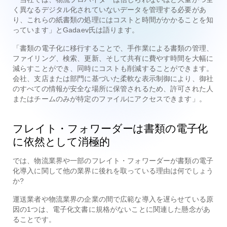
く異なるデジタル化されていないデータを管理する必要があ
り、これらの紙書類の処理にはコストと時間がかかることを知
っています」とGadaev氏は語ります。
「書類の電子化に移行することで、手作業による書類の管理、
ファイリング、検索、更新、そして共有に費やす時間を大幅に
減らすことができ、同時にコストも削減することができます。
会社、支店または部門に基づいた柔軟な表示制御により、御社
のすべての情報が安全な場所に保管されるため、許可された人
またはチームのみが特定のファイルにアクセスできます」。
フレイト・フォワーダーは書類の電子化
に依然として消極的
では、物流業界や一部のフレイト・フォワーダーが書類の電子
化導入に関して他の業界に後れを取っている理由は何でしょう
か?
運送業者や物流業界の企業の間で広範な導入を遅らせている原
因の1つは、電子化文書に規格がないことに関連した懸念があ
ることです。