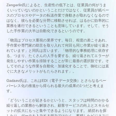
Zengerlin氏によると、生産性の低下とは、従業員の何がうま
くいっていないのかということだけではなく、従業員が紙ベー
スのプロセスやデータの転送作業で身動きが取れなくなるので
はなく、彼らを必要な分野に移動させれば、はるかに効率的に
業務を遂行できるということも意味しています。そして、そう
した手作業の大半は自動化できるというのです。
「物流はプロセス重視の業界です。毎日、程度の差こそあれ、
手作業や専門家の助言を取り入れて何回も同じ作業が繰り返さ
れています」と同氏は言います。「物理的な事務処理に依存す
る、つまり、たくさんの人手を要する、繰り返されてエラーが
発生しやすい作業を排除することが常に最善の選択肢です。そ
してそのような作業を自動化・加速化することで、御社には直
ぐに大きなメリットがもたらされます」。
Gadaev氏は、これはEDI（電子データ交換）とさらなるペー
パーレス化の推進から得られる最大の成果の1つだと考えま
す。
「どういうことが起きるかというと、スタッフは時間のかかる
繰り返しの業務から解放され、顧客サービスの向上とスキルセ
ットの拡大に​​もっと集中できるようになります。
紙切れを探
したり、データを入力する能力ではなく、蓄積したビジネスに