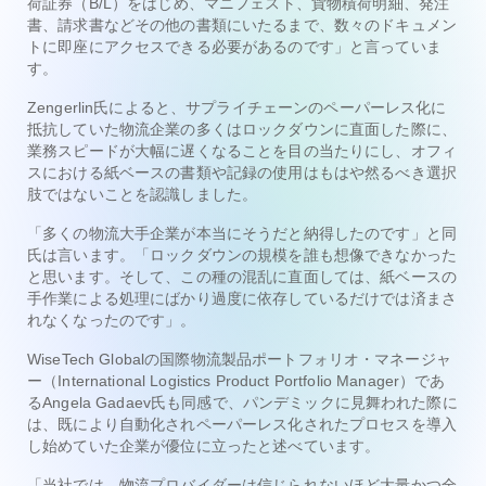
荷証券（B/L）をはじめ、マニフェスト、貨物積荷明細、発注
書、請求書などその他の書類にいたるまで、数々のドキュメン
トに即座にアクセスできる必要があるのです」と言っていま
す。
Zengerlin氏によると、サプライチェーンのペーパーレス化に
抵抗していた物流企業の多くはロックダウンに直面した際に、
業務スピードが大幅に遅くなることを目の当たりにし、オフィ
スにおける紙ベースの書類や記録の使用はもはや然るべき選択
肢ではないことを認識しました。
「多くの物流大手企業が本当にそうだと納得したのです」と同
氏は言います。「ロックダウンの規模を誰も想像できなかった
と思います。そして、この種の混乱に直面しては、紙ベースの
手作業による処理にばかり過度に依存しているだけでは済まさ
れなくなったのです」。
WiseTech Globalの国際物流製品ポートフォリオ・マネージャ
ー（International Logistics Product Portfolio Manager）であ
るAngela Gadaev氏も同感で、パンデミックに見舞われた際に
は、既により自動化されペーパーレス化されたプロセスを導入
し始めていた企業が優位に立ったと述べています。
「当社では、物流プロバイダーは信じられないほど大量かつ全