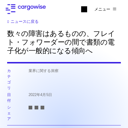
メニュー
ニュースに戻る
数々の障害はあるものの、フレイ
ト・フォワーダーの間で書類の電
子化が一般的になる傾向へ
カ
業界に関する洞察
テ
ゴ
リ
日
2022年4月5日
付
シ
ェ
ア