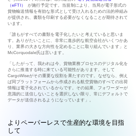
（eFTI）
が施行予定です。当規制により、当局が電子形式の
貨物輸送情報を有効な形式として受け入れるための法的枠組み
が提供され、書類を印刷する必要がなくなることが期待されて
います。
「誰もがすべての書類を電子化したいと考えていると思いま
す。ありがたいことに、非常に進歩的な航空会社がいくつかあ
り、業界の大きな方向性を定めることに取り組んでいます」と
McCorquodale氏は言います。
「したがって、我われは今、貨物業務プロセスのデジタル化を
さらに推進する時に来ている可能性があります。そして
CargoWiseがその重要な役割を果たすのです。なぜなら、例え
ば同プラットフォームから作成される航空貨物のすべての出荷
情報は電子化されているからです。その結果、フォワーダーが
意識的に送信しないことを選択しない限り、常にデフォルトで
データが送信されるようになっています」。
よりペーパーレスで生産的な環境を目指
して