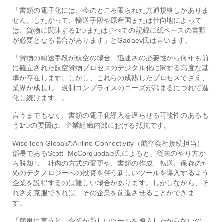
「書類の電子化には、今のところ限られた共通規格しかありま
せん。したがって、輸送手段や原産国または仕向地によって
は、貨物に関連する1つまたはすべての記録に紙ベースの書類
が必要となる場合があります」とGadaev氏は言います。
「貨物の輸送手段が航空の場合、迅速さの必要性から何年も前
に確立された航空貨物プロセスのデジタル化に関する高度な基
準が存在します。しかし、これらの成熟したプロセスでさえ、
業界が成長し、規制コンプライスのニーズが高まるにつれて進
化し続けます」。
言うまでもなく、書類の電子化導入を遅らせる可能性のあるも
う1つの要因は、企業組織内部における抵抗です。
WiseTech GlobalのAirline Connectivity（航空会社接続担当）
部長であるScott McCorquodale氏によると、従来のやり方か
ら脱却し、社内の方式の変更や、書類の作成、転送、保存のた
めのテクノロジーへの投資を伴う新しいツールを導入するよう
企業を説得するのは難しい場合があります。しかしながら、そ
れさえ克服できれば、その企業を前進させることができま
す。
「簡単に言うと、企業が新しいツールを導入したがらないの