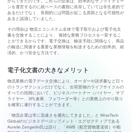
からできたのです。これらの企業は、効率的なサプライチェー
ンを運営するのに紙ベースの書類に依存していては非生産的で
あるだけでなく、長期的には問題が起こる原因となる可能性が
あると認識していました。
その理由は
物流エコシステム全体で電子取引および電子化文
書を交換することにより、
複雑な業務プロセスを一変するこ
とができるからです。電子交換は、輸送手段に関係なく、商品
の輸送に関連する重要な業務情報を転送するための効率的、経
済的、かつ安全な方法です。
電子化文書の大きなメリット
物流業務の電子データ交換により、オーダーや請求書など日々
のトランザクションだけでなく、出荷貨物のライフサイクルの
すべての段階において、ビジネスパートナー（バイヤー、サプ
ライヤー、3PL倉庫、フォワーダー等）との業務上のやり取り
を確実に遂行することができます。
「物流企業は常に迅速さを優先してきました」
と
WiseTech
Globalのビジネスデベロップメント・エグゼクティブである
Aurelie Zengerlin氏は語り
、「AWB（航空貨物運送状）や船