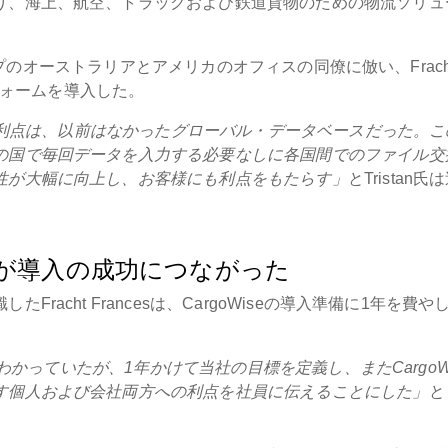
り、海上、航空、トラックおよび鉄道貨物のための物流ソリュ
グループのオーストラリアとアメリカのオフィスの同僚に倣い、Frach
トフォームを導入した。
番の利点は、以前はなかったグローバル・データベースだった。こ
の国で毎回データを入力する必要なしに各国間でのファイル交
性が大幅に向上し、お客様にも利点をもたらす」
とTristan氏
が導入の成功につながった
acht Francesは、CargoWiseの導入準備に1年を費や
はわかっていたが、1年かけて当社の目標を定義し、またCargoWi
す個人および会社両方への利点を社員に伝えることにした」
と