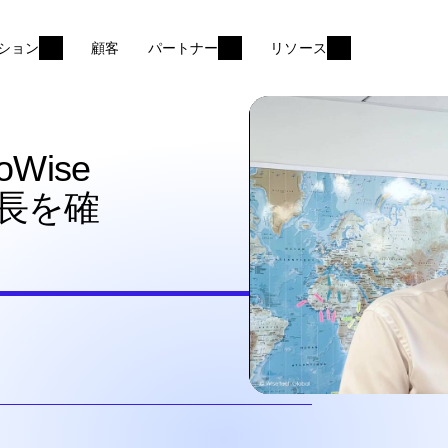
ション
顧客
パートナー
リソース
oWise
長を確