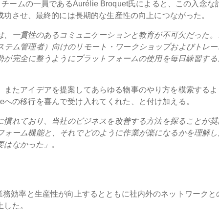
ロジェクトチームの一員であるAurélie Broquet氏によると、この入念
成功させ、最終的には長期的な生産性の向上につながった。
は、一貫性のあるコミュニケーションと教育が不可欠だった。
（システム管理者）向けのリモート・ワークショップおよびトレー
勢が完全に整うようにプラットフォームの使用を毎日練習する
あり、またアイデアを提案してあらゆる物事のやり方を模索するよ
iseへの移行を喜んで受け入れてくれた、と付け加える。
に慣れており、当社のビジネスを改善する方法を探ることが奨
ットフォーム機能と、それでどのように作業が楽になるかを理解し
要はなかった」。
ance社は業務効率と生産性が向上するとともに社内外のネットワーク
上した。