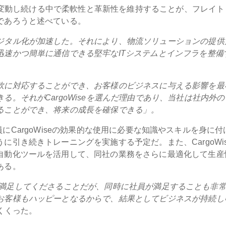
因が変動し続ける中で柔軟性と革新性を維持することが、フレイト
であろうと述べている。
ジタル化が加速した。それにより、物流ソリューションの提供
迅速かつ簡単に通信できる堅牢なITシステムとインフラを整備
軟に対応することができ、お客様のビジネスに与える影響を最
。それがCargoWiseを選んだ理由であり、当社は社内外の
ることができ、将来の成長を確保できる」。
、社員にCargoWiseの効果的な使用に必要な知識やスキルを身に
引き続きトレーニングを実施する予定だ。また、CargoWis
自動化ツールを活用して、同社の業務をさらに最適化して生産
ある。
お客様が満足してくださることだが、同時に社員が満足することも非
お客様もハッピーとなるからで、結果としてビジネスが持続し
めくくった。