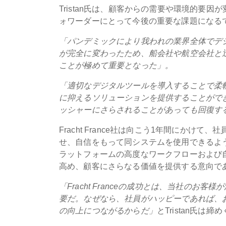
Tristan氏は、顧客からの需要や環境的要
ォワーダーにとって今後の重要な課題になる
「パンデミックにより我われの業界全体でデ
が完全に変わったため、船会社や航空会社と
ことが極めて重要となった」。
「適切なデジタルツールを導入することで柔
に抑えるソリューションを提供することができる
ッシャーにさらされることがあっても回復す
Fracht France社は向こう1年間にかけて
せ、自信をもって同システムを使用できるように
ラットフォームの高度なワークフローおよび
高め、顧客にさらなる価値を提供する意向で
「Fracht Franceの成功とは、当社の
要だ。なぜなら、社員がハッピーであれば、
の向上につながるからだ」
とTristan氏は締