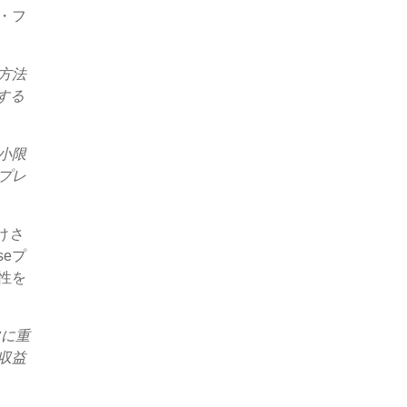
・フ
方法
する
小限
プレ
付けさ
eプ
性を
常に重
収益