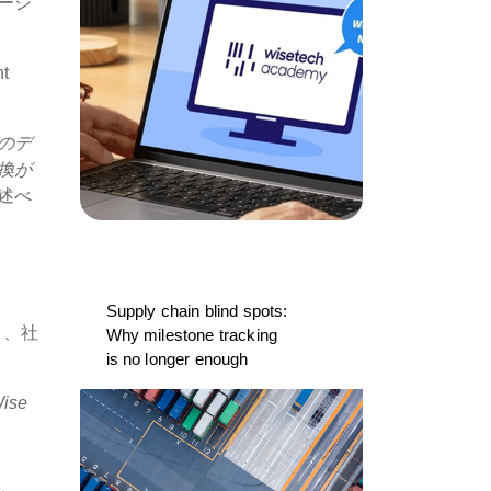
ーシ
t
のデ
換が
は述べ
Supply chain blind spots:
し、社
Why milestone tracking
is no longer enough
se