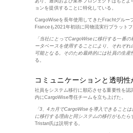
あり、通関および業界プロジェクトはもとよ
ョンを提供することに特化している。
CargoWiseを長年使用してきたFracht
Franceも2021年初頭に同物流実行プラッ
「当社にとってCargoWiseに移行する一
ータベースを使用することにより、それぞれ
可能となる。そのため最終的には社員の生産
る。
コミュニケーションと透明性
社員をシステム移行に順応させる重要性を認識したFr
内にCargoWise専任チームを立ち上げた。
「3、4カ月でCargoWiseを導入できること
に移行する理由と同システムの移行がもたら
Tristan氏は説明する。