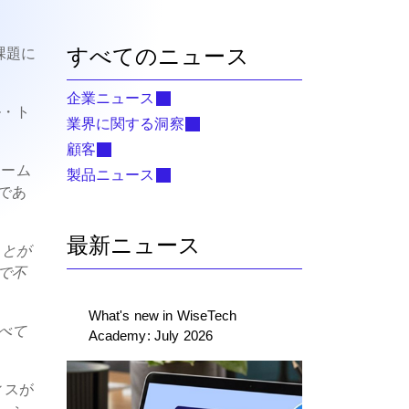
すべてのニュース
課題に
企業ニュース
ル・ト
業界に関する洞察
顧客
シーム
製品ニュース
であ
最新ニュース
ことが
で不
What's new in WiseTech
べて
Academy: July 2026
ィスが