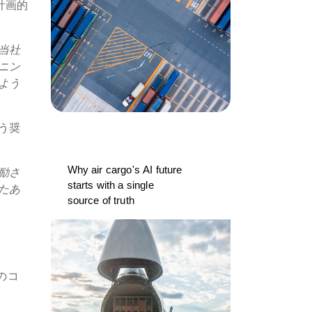
な計画的
当社
ニン
よう
う奨
Why air cargo's AI future
励さ
starts with a single
たあ
source of truth
とのコ