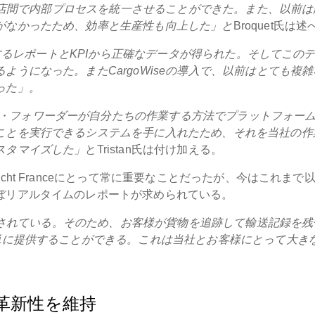
の支店間で内部プロセスを統一させることができた。また、以前は
がなかったため、効率と生産性も向上した」と
Broquet氏は
生成するレポートとKPIから正確なデータが得られた。そしてこの
うになった。またCargoWiseの導入で、以前はとても複雑
った」。
・フォワーダーが自分たちの作業する方法でプラットフォー
ことを実行できるシステムを手に入れたため、それを当社の作
スタマイズした」
とTristan氏は付け加える。
ht Franceにとって常に重要なことだったが、今はこれまで
ぼリアルタイムのレポートが求められている。
接続されている。そのため、お客様が貨物を追跡して輸送記録を残
単に提供することができる。これは当社とお客様にとって大き
革新性を維持