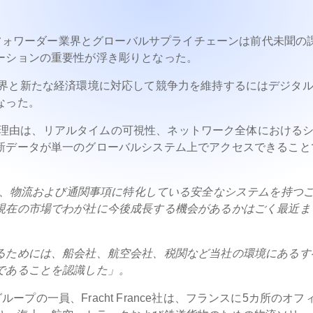
ト・フォワーダー業界とグローバルサプライチェーンは前代未聞の
ーションの重要性が浮き彫りとなった。
化する業界と新たな経済環境に対応して競争力を維持するにはデジタ
なった。
に移行した主な理由は、リアルタイムの可視性、ネットワーク全体における
新データが単一のグローバルシステム上でアクセスできること
、物流および通関事項に特化している安全なシステムを持つ
現在の市場でわが社に今後成長する機会があるかはごく最近ま
るためには、船会社、航空会社、税関など当社の環境にあるす
であることを認識した」。
グループの一員、Fracht France社は、フランスに5カ所のオフ