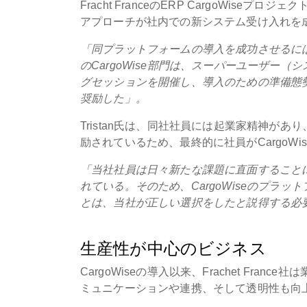
Fracht FranceのERP CargoWiseプ
アプローチが社内での新システム受け入れを
「同プラットフォームの導入を成功させるに
のCargoWise部門は、スーパーユーザー
グセッションを開催し、導入のための準備態
奨励した」。
Tristan氏は、同社社員には起業家精神が
励されているため、最終的に社員がCargoW
「当社社員は日々新たな課題に直面すること
れている。そのため、CargoWiseのプラ
とは、当社が正しい選択をしたと説得する必
生産性が中心のビジネス
CargoWiseの導入以来、Frachet Fr
ミュニケーションや連携、そして透明性も向