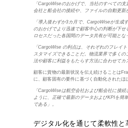
「CargoWiseのおかげで、当社のすべて
会社と船会社の接続や、ファイルの自動更新
「導入後わずか3カ月で、CargoWiseが
のおかげでより迅速で顧客中心の判断が下せるよ
ロセスだった各国間のデータ共有が可能とな
「CargoWise
の利点は、それぞれのフレイト
スタマイズできることだ。物流業界で多くの
法や顧客に利益をもたらす方法に合わせてカ
顧客に貨物の最新状況を伝え続けることはFrac
に、顧客固有の要件に基づく自動化されたほ
「CargoWiseは航空会社および船会社に
ように、正確で最新のデータおよびKPIを簡
である」。
デジタル化を通じて柔軟性と