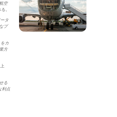
航空
述べる。
データ
なプ
ムをカ
業方
以上
せる
な利点