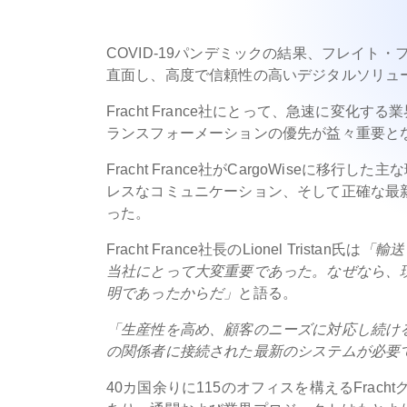
COVID-19パンデミックの結果、フレイ
直面し、高度で信頼性の高いデジタルソリュ
Fracht France社にとって、急速に変
ランスフォーメーションの優先が益々重要と
Fracht France社がCargoWise
レスなコミュニケーション、そして正確な最
った。
Fracht France社長のLionel Tristan氏は
「輸送
当社にとって大変重要であった。なぜなら、
明であったからだ」
と語る。
「生産性を高め、顧客のニーズに対応し続け
の関係者に接続された最新のシステムが必要
40カ国余りに115のオフィスを構えるFracht