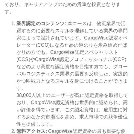
ており、キャリアアップのための貴重な投資となりま
す。
業界認定のコンテンツ:
本コースは、物流業界で活
躍するのに必要なスキルを理解している業界の専門
家によって設計されています。CargoWise認定オペ
レーター(CCO)になるための道のりを歩み始めたば
かりの方でも、CargoWise認定スペシャリスト
(CCS)やCargoWise認定プロフェッショナル(CCP)
などのより高度な認定資格を目指す方でも、グロー
バルロジスティクス業界の需要を反映した、実践的
かつ即戦力となるスキルを身につけることができま
す。
38,000人以上のユーザーが既に認定資格を取得して
おり、CargoWise認定資格は世界的に認められ、高
い評価を得ています。この認定資格は、雇用主に対
するあなたの市場性を高め、求人市場での競争優位
性を提供します。
無料アクセス:
CargoWise認定資格の最も重要な側