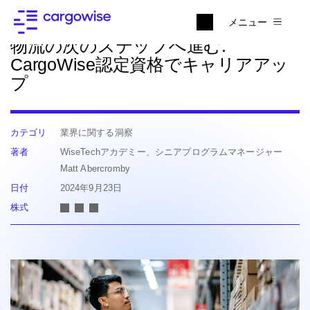
ニュースに戻る
メニュー
物流の次のステップへ進む:
CargoWise認定資格でキャリアアッ
プ
カテゴリ
業界に関する洞察
著者
WiseTechアカデミー、シニアプログラムマネージャー
Matt Abercromby
日付
2024年9月23日
株式