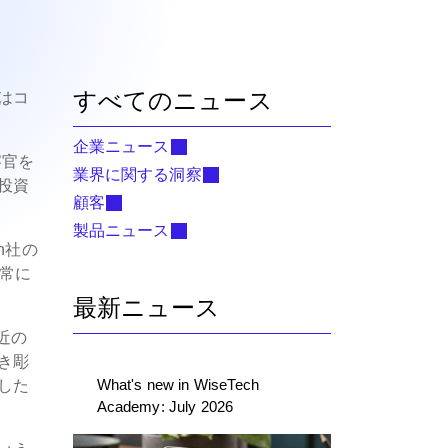
すべてのニュース
はコ
企業ニュース
検察官を
業界に関する洞察
投資
顧客
製品ニュース
n社の
、常に
最新ニュース
近の
き彫
What's new in WiseTech
した
Academy: July 2026