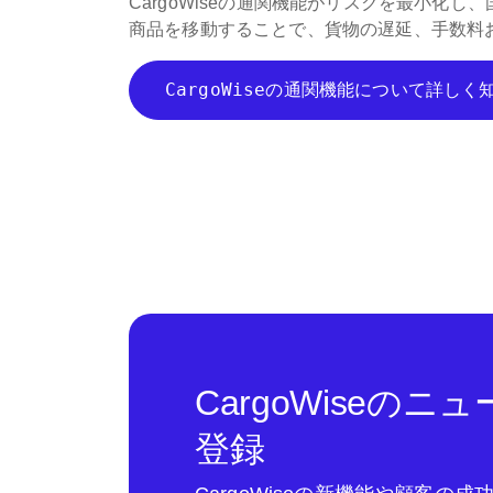
CargoWiseの通関機能がリスクを最小化
商品を移動することで、貨物の遅延、手数料
CargoWiseの通関機能について詳しく
CargoWiseの
登録