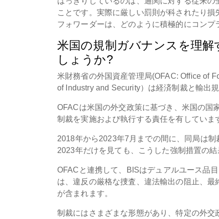
はっきりしているのは、通関に対する従来の
ことです。実際に厳しい罰則が科されたり損
フォワーダーは、どのように積極的にコンプ
米国の規制ガバナンスを理解す
しょうか?
米財務省の外国資産管理局(OFAC: Office of Fo
of Industry and Security）は
OFACは米国の外交政策に基づき、米国の
制裁を実施および執行する責任を有していま
2018年から2023年7月までの間に、同局
2023年だけを見ても、こうした強制措置の結
OFACと連携して、BISはデュアルユース
は、違反の厳格な捜査、違法輸出の阻止、最
が含まれます。
制裁にはさまざまな形態があり、特定の外交