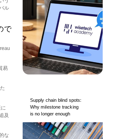
いう
バル
ので
reau
貿易
また
Supply chain blind spots:
Why milestone tracking
策に
is no longer enough
追及
的な