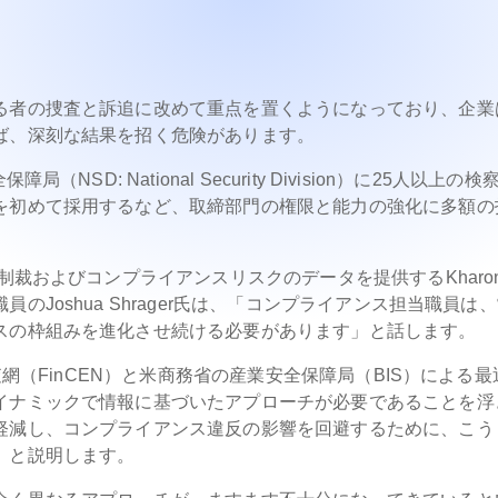
る者の捜査と訴追に改めて重点を置くようになっており、企業
ば、深刻な結果を招く危険があります。
局（NSD: National Security Division）に25人以上の
を初めて採用するなど、取締部門の権限と能力の強化に多額の
制裁およびコンプライアンスリスクのデータを提供するKharo
Joshua Shrager氏は、「コンプライアンス担当職員は
スの枠組みを進化させ続ける必要があります」と話します。
査網（FinCEN）と米商務省の産業安全保障局（BIS）による最
イナミックで情報に基づいたアプローチが必要であることを浮
軽減し、コンプライアンス違反の影響を回避するために、こう
」と説明します。