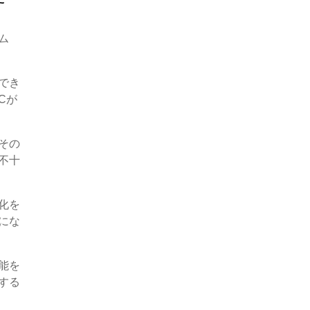
ム
でき
Cが
その
不十
化を
にな
能を
する