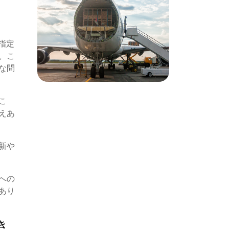
指定
。こ
な問
こ
えあ
新や
への
あり
き