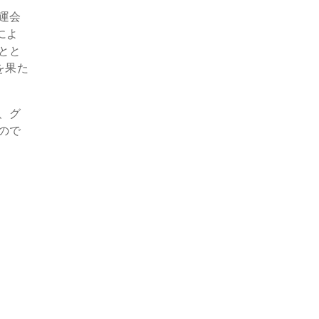
運会
によ
とと
を果た
、グ
ので