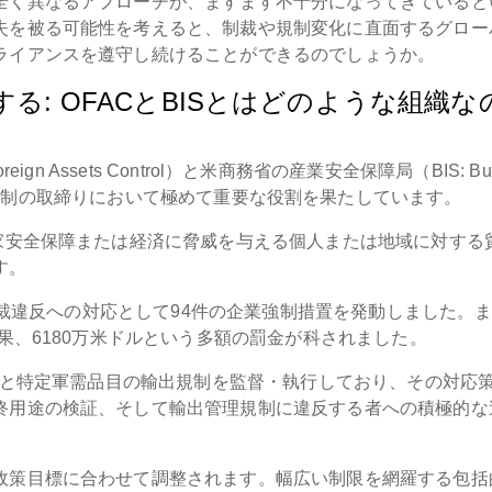
全く異なるアプローチが、ますます不十分になってきていると
失を被る可能性を考えると、制裁や規制変化に直面するグロー
ライアンスを遵守し続けることができるのでしょうか。
る: OFACとBISとはどのような組織な
reign Assets Control）と米商務省の産業安全保障局（BIS: Bu
経済制裁と輸出規制の取締りにおいて極めて重要な役割を果たしています。
国家安全保障または経済に脅威を与える個人または地域に対する
す。
は制裁違反への対応として94件の企業強制措置を発動しました。
果、6180万米ドルという多額の罰金が科されました。
品目と特定軍需品目の輸出規制を監督・執行しており、その対応
終用途の検証、そして輸出管理規制に違反する者への積極的な
政策目標に合わせて調整されます。幅広い制限を網羅する包括