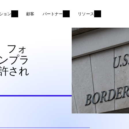
ション
顧客
パートナー
リソース
、フォ
ンプラ
許され