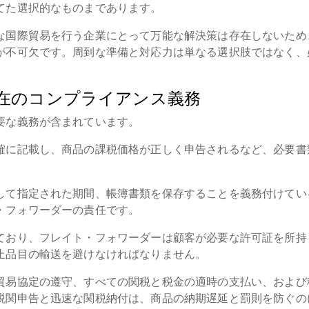
てた選択的なものまであります。
な国際貿易を行う企業にとって万能な解決策は存在しないため
が不可欠です。周到な準備と対応力は単なる選択肢ではなく、
在のコンプライアンス義務
要な義務が含まれています。
確に記載し、商品の課税価格が正しく申告されるなど、必要書
して指定された期間、帳簿書類を保存することを義務付けてい
・フォワーダーの責任です。
ており、フレイト・フォワーダーは顧客が必要な許可証を所持
止品目の輸送を避けなければなりません。
貿易協定の遵守、すべての関税と税金の適時の支払い、および
税関申告と迅速な関税納付は、商品の納期遅延と罰則を防ぐの