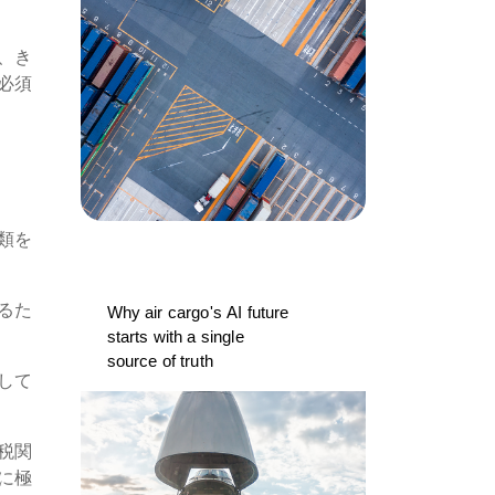
、き
必須
類を
るた
Why air cargo's AI future
starts with a single
source of truth
して
税関
に極