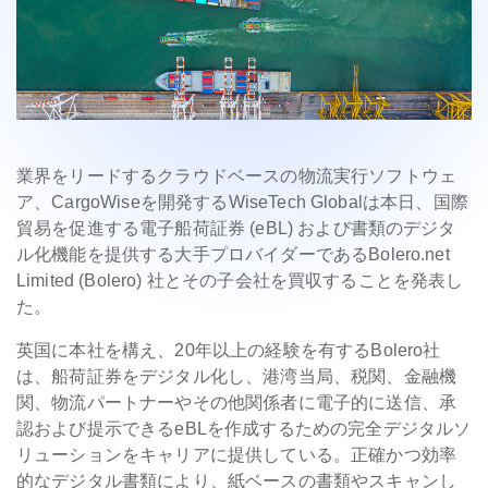
業界をリードするクラウドベースの物流実行ソフトウェ
ア、CargoWiseを開発するWiseTech Globalは本日、国際
貿易を促進する電子船荷証券 (eBL) および書類のデジタ
ル化機能を提供する大手プロバイダーであるBolero.net
Limited (Bolero) 社とその子会社を買収することを発表し
た。
英国に本社を構え、20年以上の経験を有するBolero社
は、船荷証券をデジタル化し、港湾当局、税関、金融機
関、物流パートナーやその他関係者に電子的に送信、承
認および提示できるeBLを作成するための完全デジタルソ
リューションをキャリアに提供している。正確かつ効率
的なデジタル書類により、紙ベースの書類やスキャンし