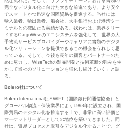
然な流れだ。そして、サプライチェーンにおける書類の
完全なデジタル化に向けた大きな前進であり、より安全
でスマートかつ迅速な国際貿易を促進する。当社には、
輸入業者、輸出業者、船会社、大手銀行および港湾ター
ミナルとの確固たる実績がある。我われは、業界をリー
ドするCargoWiseのエコシステムを強化して、世界の大
手物流サービスプロバイダーやキャリアに書類のデジタ
ル化ソリューションを提供できるこの機会をうれしく思
っている。そして、今後も長年の顧客とパートナーのた
めに尽力し、WiseTechの製品開発と技術革新の強みを生
かして当社のソリューションを強化し続けていく」と語
る。
Bolero社について
Bolero InternationalはSWIFT（国際銀行間通信協会）と
グローバル物流・保険業界により1998年に設立され、国
際貿易のデジタル化を推進する上で、非常に高い評価と
マーケットリーダーとしての地位を築いてきました。同
社は、貿易プロセスと取引をデジタル化することで、グ