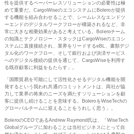
性を提供するペーパーレスソリューションの必要性は極
めて重要だ。CargoWiseのエコシステムにBoleroが提供
する機能を組み合わせることで、シームレスなエンドツ
ーエンドのデジタルワークフローが構築されるなど、非
常に大きな相乗効果があると考えている。Boleroチーム
の知識とテクノロジー・スタックはCargoWiseのエコシ
ステムに直接接続され、業界をリードするeBL、書類デジ
タル化のワークフロー、そして銀行および決済サービス
へのデジタル接続の提供を通じて、CargoWiseを利用す
る既存顧客に利益をもたらす」。
「国際貿易を可能にして活性化させるデジタル機能を開
発するという我われ共通のコミットメントは、両社が協
力して業界の将来のニーズを満たすソリューションを顧
客に提供し続けることを意味する。BoleroをWiseTechの
グローバルチームに迎えることをうれしく思う」。
BoleroのCEOであるAndrew Raymond氏は、「WiseTech
Globalグループに加わることは当社ビジネスにとって自