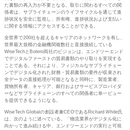
た書類の再入力が不要となる。取引に関わるすべての関
係者は、サプライチェーンのライフサイクルを通じて進
捗状況を安全に監視し、所有権、進捗状況および支払い
に関する情報にアクセスすることができる。
全世界で200社を超えるキャリアのネットワークを有し、
世界最大規模の金融機関複数社と直接接続している
WiseTechとBolero両社のビジョンは、エンドツーエンド
でデジタルファーストの貿易書類のやり取りを実現する
ことである。それにより、フィジカルなサプライチェー
ンでデジタル化された財務・貿易書類の要件が収束され
全データの直接処理が可能となると同時に、製造業者、
貨物所有者、キャリア、銀行およびサービスプロバイダ
ーなどサプライチェーンのすべての関係者に単一ビュー
を提供できるようになる。
WiseTech Globalの創設者兼CEOであるRichard White氏
は、次のように述べている。「物流業界がデジタル化に
向かって進み続ける中、エンドツーエンドの実行と可視