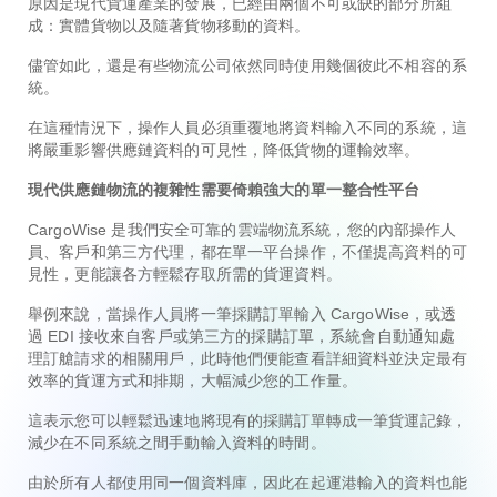
原因是現代貨運產業的發展，已經由兩個不可或缺的部分所組
成：實體貨物以及隨著貨物移動的資料。
儘管如此，還是有些物流公司依然同時使用幾個彼此不相容的系
統。
在這種情況下，操作人員必須重覆地將資料輸入不同的系統，這
將嚴重影響供應鏈資料的可見性，降低貨物的運輸效率。
現代供應鏈物流的複雜性需要倚賴強大的單一整合性平台
CargoWise 是我們安全可靠的雲端物流系統，您的內部操作人
員、客戶和第三方代理，都在單一平台操作，不僅提高資料的可
見性，更能讓各方輕鬆存取所需的貨運資料。
舉例來說，當操作人員將一筆採購訂單輸入 CargoWise，或透
過 EDI 接收來自客戶或第三方的採購訂單，系統會自動通知處
理訂艙請求的相關用戶，此時他們便能查看詳細資料並決定最有
效率的貨運方式和排期，大幅減少您的工作量。
這表示您可以輕鬆迅速地將現有的採購訂單轉成一筆貨運記錄，
減少在不同系統之間手動輸入資料的時間。
由於所有人都使用同一個資料庫，因此在起運港輸入的資料也能