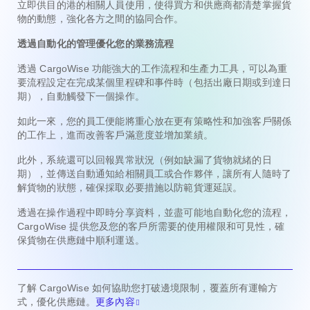
立即供目的港的相關人員使用，使得買方和供應商都清楚掌握貨
物的動態，強化各方之間的協同合作。
透過自動化的管理優化您的業務流程
透過 CargoWise 功能強大的工作流程和生產力工具，可以為重
要流程設定在完成某個里程碑和事件時（包括出廠日期或到達日
期），自動觸發下一個操作。
如此一來，您的員工便能將重心放在更有策略性和加強客戶關係
的工作上，進而改善客戶滿意度並增加業績。
此外，系統還可以回報異常狀況（例如缺漏了貨物就緒的日
期），並傳送自動通知給相關員工或合作夥伴，讓所有人隨時了
解貨物的狀態，確保採取必要措施以防範貨運延誤。
透過在操作過程中即時分享資料，並盡可能地自動化您的流程，
CargoWise 提供您及您的客戶所需要的使用權限和可見性，確
保貨物在供應鏈中順利運送。
了解 CargoWise 如何協助您打破邊境限制，覆蓋所有運輸方
式，優化供應鏈。
更多內容