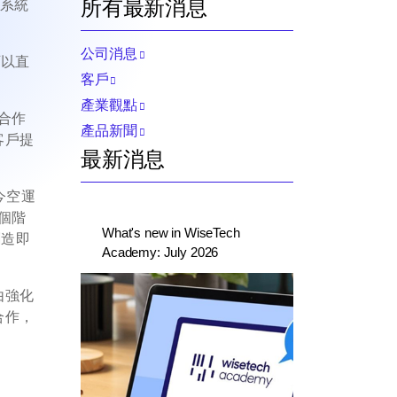
所有最新消息
供系統
公司消息
可以直
客戶
產業觀點
合作
產品新聞
客戶提
最新消息
今空運
個階
What's new in WiseTech
創造即
Academy: July 2026
由強化
合作，