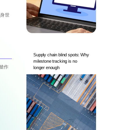
躋身世
Supply chain blind spots: Why
milestone tracking is no
艙作
longer enough