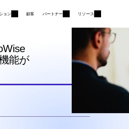
ション
顧客
パートナー
リソース
oWise
機能が