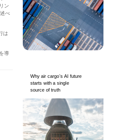
リン
は述べ
行は
を導
Why air cargo's AI future
starts with a single
source of truth