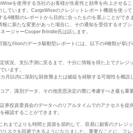
oWiseを使用する当社のお客様が生産性と効率を向上させるこ
ています。CargoWiseのクレジットレポート機能を使って
提供する4種類のレポートから目的に合ったものを選ぶことができ
情報に新たな変更があった場合に、その通知を受信するオプシ
ネージャーCooper Brindle氏は話します。
用可能なillionのデータ駆動型レポートには、以下の4種類が挙げ
定状況、支払予測に至るまで、十分に情報を得た上でクレジ
でいます。
2カ月以内に深刻な財政難または破綻を経験する可能性を概説
コア、識別データ、その他意思決定の際に考慮すべき最も重
証券投資委員会のデータへのリアルタイムでのアクセスを提
を確認することができます。
ユーザーはこれまでよりも時間と資源を節約して、容易に顧客のクレジ
のリスクを回避できるようになりました。重要なことに、フレ