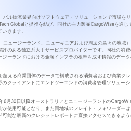
グローバル物流業界向けソフトウェア・ソリューションで市場を
h Globalと提携を結び、同社の主力製品CargoWiseを通
ていきます。
リア、ニュージーランド、ニューギニアおよび周辺の島々の地域
定評のある独立系大手サービスプロバイダーです。同社の消費
ージーランドにおける金融インフラの根幹を成す情報のデータ
200万を超える商業団体のデータで構成される消費者および商業ク
野のクライアントにエンドツーエンドの消費者管理ソリューシ
6月30日以降オーストラリアとニュージーランドのCargoWi
ト機能が使用可能となり、また同地域のフレイト・フォワーダーは
ロード可能な最新のクレジットレポートに直接アクセスできるよう