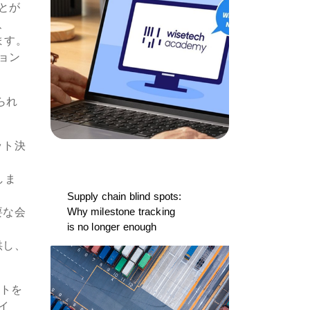
とが
、
ます。
ョン
られ
ット決
しま
Supply chain blind spots:
Why milestone tracking
要な会
is no longer enough
供し、
ットを
イ