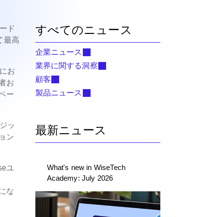
すべてのニュース
リード
じて最高
企業ニュース
業界に関する洞察
）にお
顧客
者お
製品ニュース
ベー
レジッ
最新ニュース
ョン
What's new in WiseTech
seユ
Academy: July 2026
にな