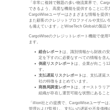
「非常に複雑で難題の多い物流業界で、Carg
できるよう、高度な機能を提供することに尽力し
CargoWiseユーザーはさまざまな情報を
また顧客のクレジットプロファイルや支払い
も備えています」とWiseTech Globalの製品マ
CargoWiseのクレジットレポート機能で使
ます。
総合レポート
は、識別情報から財政の安
定を下すのに必要なすべての情報を含ん
倒産リスクレポート
は、企業が向こう1
す。
支払遅延リスクレポート
は、支払遅延ス
社の特徴をまとめています。
商務局調査レポート
は、オーストラリア
組織が存在し運営可能な状態にあること
「illion社との提携で、CargoWise
管理および監視し、支払いの遅延や不良債権