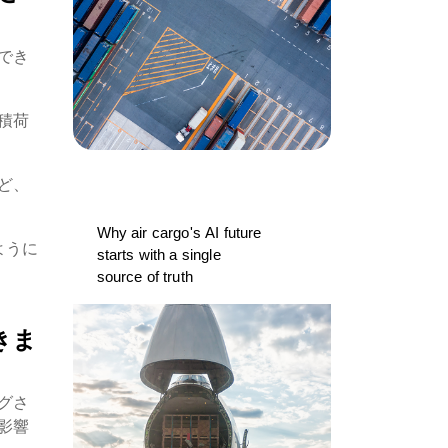
でき
積荷
ど、
Why air cargo's AI future
ように
starts with a single
source of truth
きま
グさ
影響