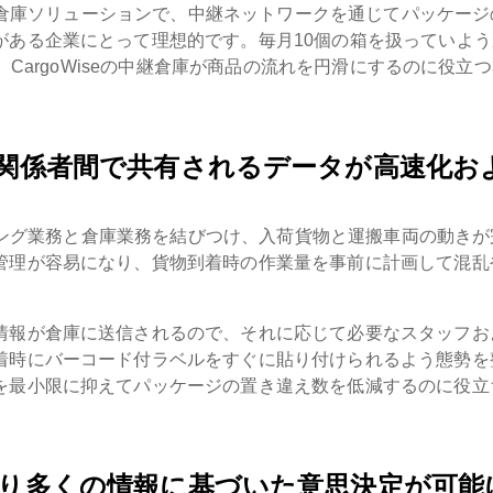
倉庫ソリューションで、中継ネットワークを通じてパッケージ
がある企業にとって理想的です。毎月10個の箱を扱っていよう
、CargoWiseの中継倉庫が商品の流れを円滑にするのに役立つ
の関係者間で共有されるデータが高速化お
ディング業務と倉庫業務を結びつけ、入荷貨物と運搬車両の動きが
管理が容易になり、貨物到着時の作業量を事前に計画して混乱
情報が倉庫に送信されるので、それに応じて必要なスタッフお
着時にバーコード付ラベルをすぐに貼り付けられるよう態勢を
を最小限に抑えてパッケージの置き違え数を低減するのに役立
り多くの情報に基づいた意思決定が可能