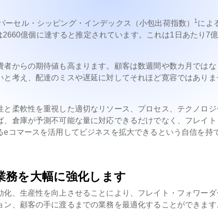
1
直近のパーセル・シッピング・インデックス（小包出荷指数）
によ
2660億個に達すると推定されています。これは1日あたり7億2
費者からの期待値も高まります。顧客は数週間や数カ月ではな
いと考え、配達のミスや遅延に対してそれほど寛容ではありま
性と柔軟性を重視した適切なリソース、プロセス、テクノロジ
ば、倉庫が予測不可能な量に対応できるだけでなく、フレイト
るeコマースを活用してビジネスを拡大できるという自信を持
業務を大幅に強化します
動化、生産性を向上させることにより、フレイト・フォワーダ
ョン、顧客の手に渡るまでの業務を最適化することができます