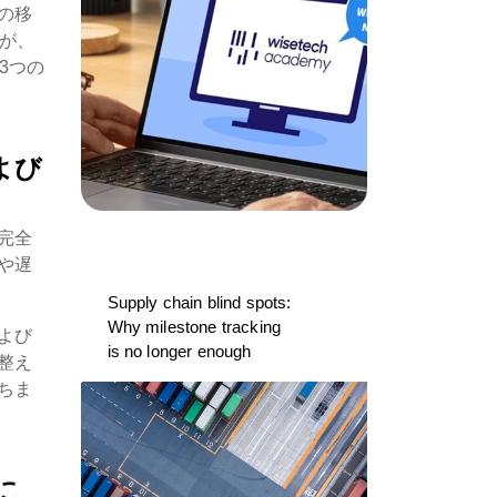
の移
が、
3つの
よび
完全
や遅
Supply chain blind spots:
Why milestone tracking
よび
is no longer enough
整え
ちま
に