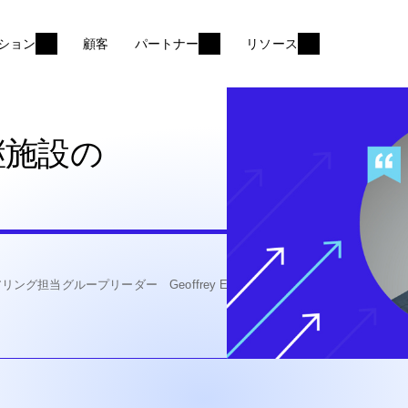
ション
顧客
パートナー
リソース
継施設の
グ担当グループリーダー Geoffrey Eid