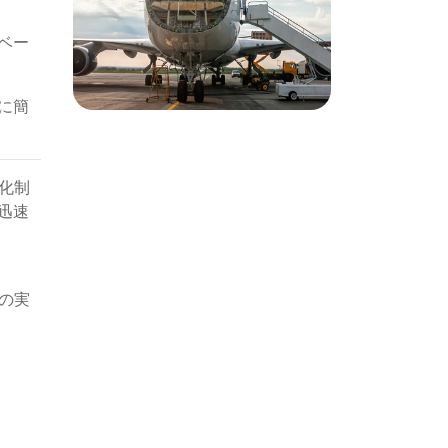
ベー
に簡
化制
迅速
eの実