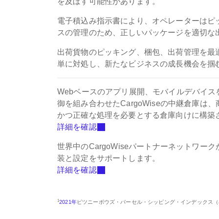
を及ぼす可能性があります。
電子積込み指示書により、オペレーターはピ
スの管理のため、正しいパッケージを適切な
出荷貨物のピッキング、梱包、出荷管理を最
単に対処し、新たなビジネスの成長機会を掴
Webベースのアプリ展開、モバイルデバイ
御を組み合わせたCargoWiseの中継倉庫
かつ正確な処理を必要とする倉庫向けに構築
詳細を確認
世界中のCargoWiseパートナーネットワー
装と設定をサポートします。
詳細を確認
1
2021年
ピツニーボウズ・パーセル・シッピング・インデックス（