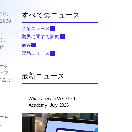
すべてのニュース
ると、
800
企業ニュース
業界に関する洞察
く、
顧客
せ
製品ニュース
ーを
・フ
最新ニュース
てるよ
What's new in WiseTech
Academy: July 2026
ーや
。