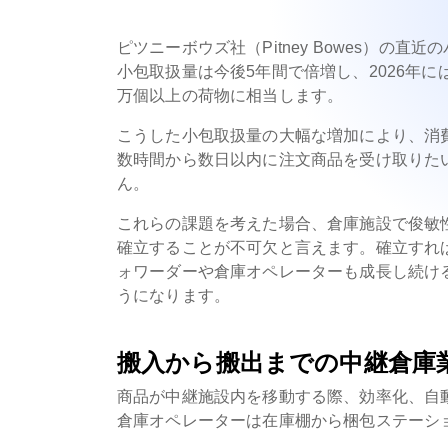
ピツニーボウズ社（Pitney Bowes）の
小包取扱量は今後5年間で倍増し、2026年には
万個以上の荷物に相当します。
こうした小包取扱量の大幅な増加により、消
数時間から数日以内に注文商品を受け取りた
ん。
これらの課題を考えた場合、倉庫施設で俊敏
確立することが不可欠と言えます。確立すれ
ォワーダーや倉庫オペレーターも成長し続け
うになります。
搬入から搬出までの中継倉庫
商品が中継施設内を移動する際、効率化、自
倉庫オペレーターは在庫棚から梱包ステーシ