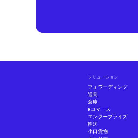
ソリューション
フォワーディング
通関
倉庫
eコマース
エンタープライズ
輸送
小口貨物