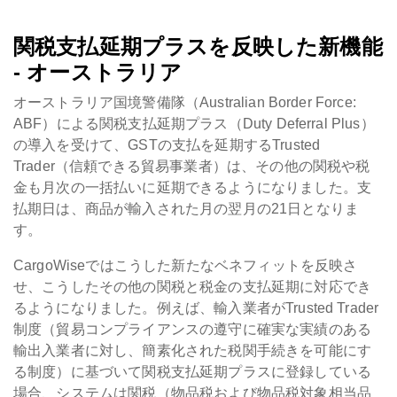
関税支払延期プラスを反映した新機能
- オーストラリア
オーストラリア国境警備隊（Australian Border Force:
ABF）による関税支払延期プラス（Duty Deferral Plus）
の導入を受けて、GSTの支払を延期するTrusted
Trader（信頼できる貿易事業者）は、その他の関税や税
金も月次の一括払いに延期できるようになりました。支
払期日は、商品が輸入された月の翌月の21日となりま
す。
CargoWiseではこうした新たなベネフィットを反映さ
せ、こうしたその他の関税と税金の支払延期に対応でき
るようになりました。例えば、輸入業者がTrusted Trader
制度（貿易コンプライアンスの遵守に確実な実績のある
輸出入業者に対し、簡素化された税関手続きを可能にす
る制度）に基づいて関税支払延期プラスに登録している
場合、システムは関税（物品税および物品税対象相当品