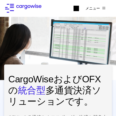
メニュー
CargoWiseおよびOFX
の
統合型
多通貨決済ソ
リューションです。