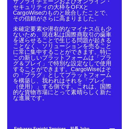
サプライチェーンおよびオンライン・
セキュリティの大枠をOFXと
CargoWiseのものと統合したことで、
その信頼がさらに高まりました。
未確定要素や潜在的なマイナス点も少
ないため、現在私は国際商取引の歯車
を遅らせることで生じる問題が起きる
ことなく、ソリューションを売ること
に常に集中することができます。特に
この新しいプラットフォームは「プラ
グ＆プレイ」で特別な設定なしで使用
することができます。CargoWiseはそ
の「プラグ」としてプラットフォーム
を構築し、我われはそれを「プレイ
（使用）」する側です。これは、国際
的な貨物市場にとって素晴らしく新た
な進展です。
Embassy Freight Services 社長 John