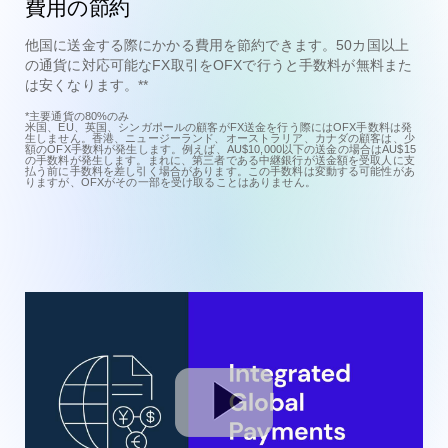
費用の節約
他国に送金する際にかかる費用を節約できます。50カ国以上
の通貨に対応可能なFX取引をOFXで行うと手数料が無料また
は安くなります。**
*主要通貨の80%のみ
米国、EU、英国、シンガポールの顧客がFX送金を行う際にはOFX手数料は発
生しません。香港、ニュージーランド、オーストラリア、カナダの顧客は、少
額のOFX手数料が発生します。例えば、AU$10,000以下の送金の場合はAU$15
の手数料が発生します。まれに、第三者である中継銀行が送金額を受取人に支
払う前に手数料を差し引く場合があります。この手数料は変動する可能性があ
りますが、OFXがその一部を受け取ることはありません。