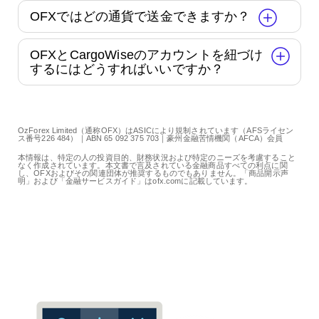
OFXではどの通貨で送金できますか？
OFXとCargoWiseのアカウントを紐づけ
するにはどうすればいいですか？
OzForex Limited（通称OFX）はASICにより規制されています（AFSライセン
ス番号226 484）｜ABN 65 092 375 703｜豪州金融苦情機関（AFCA）会員
本情報は、特定の人の投資目的、財務状況および特定のニーズを考慮すること
なく作成されています。本文書で言及されている金融商品すべての利点に関
し、OFXおよびその関連団体が推奨するものでもありません。「商品開示声
明」および「金融サービスガイド」はofx.comに記載しています。