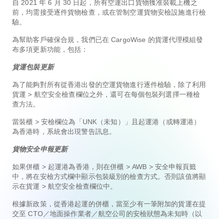
自 2021 年 6 月 30 日起，所有空運出口貨物獲准裝載上機之
前，均需接受逐件貨物檢查，或在管制空運貨物安檢設施進行檢
驗。
為幫助客戶確保合規，我們已在 CargoWise 的貨運代理模組發
布多項更新功能，包括：
貨運包裝更新
為了能夠對所有從香港出發的空運貨物進行逐件檢驗，除了利用
貨運 > 航空安全檢查欄位之外，還可在每個包裝列選擇一種檢
查方法。
當裝櫃 > 安檢欄位為「UNK（未知）」且起運港（或轉運港）
為香港時，系統會出現警告訊息。
貨物安全申報更新
如果併櫃 > 起運港為香港，則在併櫃 > AWB > 安全申報頁籤
中，將在安檢方式欄中顯示包裝級別的檢查方式。否則該值將顯
示在貨運 > 航空安全檢查欄位中。
根據新政策，從香港起運的併櫃，當至少有一筆附加的貨運在提
交至 CTO／地面操作業者／航空公司的安檢狀態為未知時（以