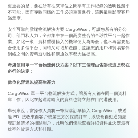
更重要的是，要在所有往來單位之間享有工作紀錄的透明性幾乎
不可能，因而導致同樣的工作必須重覆進行，這將嚴重影響客戶
滿意度。
安全可靠的雲端物流解決方案 CargoWise，可讓您所有的分公
司、部門和人力，全都集中在一個高度整合的全球性平台一起作
業。如此一來，資料重覆輸入的機率便大為降低，也不再需要配
合使用多個平台，同時又可增加產能，並讓您的用戶和貿易夥伴
網絡之間的資料透明性和溝通效率都大幅提高。
考慮使用單一平台物流解決方案？以下三個理由告訴您這是勢在
必行的決定：
數位化營運以提高生產力
CargoWise 單一平台物流解決方式，讓所有人都在同一個資料
庫工作，因此在起運港輸入的資料也能立刻在目的港使用。
舉例來說，當操作人員將一筆採購訂單輸入 CargoWise，或透
過 EDI 接收來自客戶或第三方的採購訂單，系統會自動通知處
理訂艙請求的相關用戶，此時他們便能查看詳細資料並決定最有
效率的貨運方式和排期。