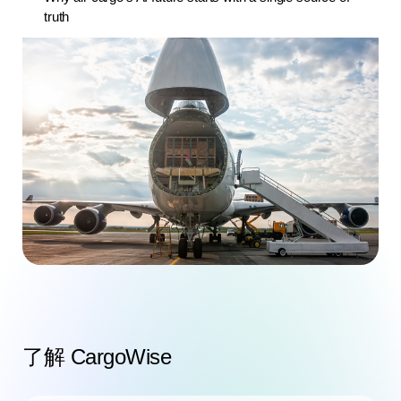
truth
了解 CargoWise