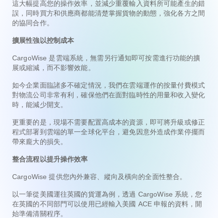
這大幅提高您的操作效率，並減少重覆輸入資料所可能產生的錯
誤，同時買方和供應商都能清楚掌握貨物的動態，強化各方之間
的協同合作。
擴展性強以控制成本
CargoWise 是雲端系統，無需另行通知即可按需進行功能的擴
展或縮減，而不影響效能。
如今企業面臨諸多不確定情況，我們在雲端運作的按量付費模式
對物流公司非常有利，確保他們在面對臨時性的用量和收入變化
時，能減少開支。
更重要的是，現場不需要配置高成本的資源，即可將升級或修正
程式部署到雲端的單一全球化平台，避免因意外造成作業停擺而
帶來龐大的損失。
整合流程以提升操作效率
CargoWise 提供您內外兼容、縱向及橫向的全面性整合。
以一筆從美國運往英國的貨運為例，透過 CargoWise 系統，您
在英國的不同部門可以使用已經輸入美國 ACE 申報的資料，開
始準備清關程序。