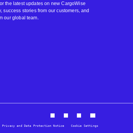
for the latest updates on new CargoWise
ty, success stories from our customers, and
om our global team.
Privacy and Data Protection Notice
Cookie Settings