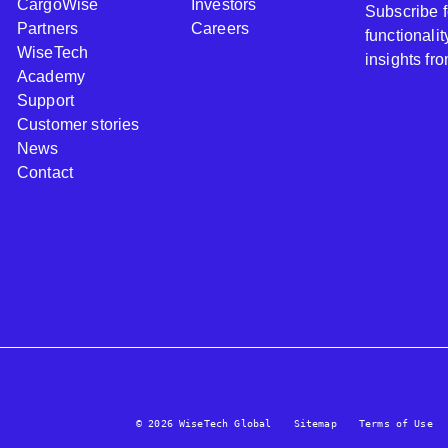
CargoWise
Investors
Subscribe 
Partners
Careers
functionali
WiseTech
insights fr
Academy
Support
Customer stories
News
Contact
© 2026 WiseTech Global
Sitemap
Terms of Use