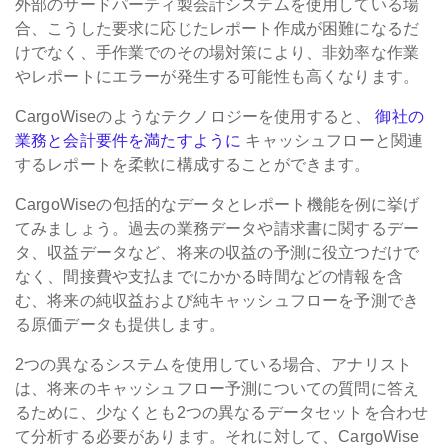
外部のサードパーティ製会計システムを使用している場
合、こうした要求に応じたレポート作成が困難になるだ
けでなく、手作業でのその場対策により、非効率な作業
やレポートにエラーが発生する可能性も高くなります。
CargoWiseのようなテクノロジーを使用すると、
御社の
業務と会計要件を満たすように
キャッシュフローと関連
するレポートを柔軟に構成することができます。
CargoWiseの包括的なデータとレポート機能を例に挙げ
てみましょう。過去の業務データや請求書に関するデー
タ、収益データなど、将来の収益の予測に役立つだけで
なく、間接費や支払までにかかる時間などの情報を含
む、将来の純収益および純キャッシュフローを予測でき
る原価データも提供します。
2つの異なるシステムを使用している場合、アナリスト
は、将来のキャッシュフロー予測についての質問に答え
るために、少なくとも2つの異なるデータセットを合わせ
て分析する必要があります。それに対して、CargoWise