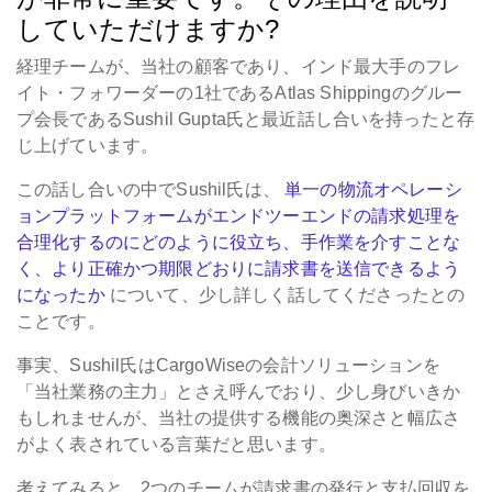
していただけますか?
経理チームが、当社の顧客であり、インド最大手のフレ
イト・フォワーダーの1社であるAtlas Shippingのグルー
プ会長であるSushil Gupta氏と最近話し合いを持ったと存
じ上げています。
この話し合いの中でSushil氏は、
単一の物流オペレーシ
ョンプラットフォームがエンドツーエンドの請求処理を
合理化するのにどのように役立ち、手作業を介すことな
く、より正確かつ期限どおりに請求書を送信できるよう
になったか
について、少し詳しく話してくださったとの
ことです。
事実、Sushil氏はCargoWiseの会計ソリューションを
「当社業務の主力」とさえ呼んでおり、少し身びいきか
もしれませんが、当社の提供する機能の奥深さと幅広さ
がよく表されている言葉だと思います。
考えてみると、2つのチームが請求書の発行と支払回収を