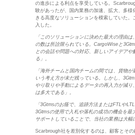
の進歩による利点を享受している。Scarbr
験があったが、国内業務の加速、拡大、多様化を
きる高度なソリューションを模索していた。この点を考慮
入した。
「このソリューションに決めた最大の理由は
の数は所詮限られている。CargoWiseと
との会話や問題への対応、新しいアイデアや
る」。
「海外チームと国内チームの間では、貨物が
いう考え方が未だ残っている。しかし、3Gt
やり取りや手動によるデータの再入力が減り、
は多大である」。
「3Gtmsのお蔭で、追跡方法またはFTLや
3Gtmsの使用で入札や落札の成功の機会を最
サポートしていることで、当社の業務は大幅
Scarbrough社を差別化するのは、顧客と