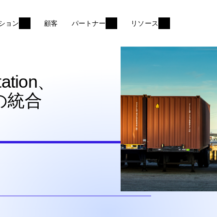
ション
顧客
パートナー
リソース
tation、
sの統合