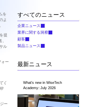
すべてのニュース
テムを
のよ
。
企業ニュース
業界に関する洞察
スを提
顧客
送、
製品ニュース
サル
フォー
最新ニュース
What's new in WiseTech
てく
Academy: July 2026
抑
ロジー