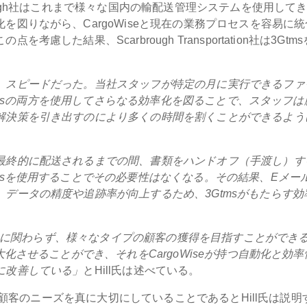
ough社はこれまで様々な国内の輸配送管理システムを使用して
図りながら、CargoWiseと現在の業務プロセスを容易に統
した結果、Scarbrough Transportation社は3Gtm
、スピードだった。当社スタッフが特定の月に実行できるファ
3Gtmsの両方を使用してさらなる効率化を図ることで、スタッフは
解決策を引き出すのにより多くの時間を割くことができるよう
最終的に配送されるまでの間、書類をハンドオフ（手渡し）す
msを使用することでその必要性はなくなる。その結果、Eメー
データの精度や追跡率が向上するため、3Gtmsがもたらす効
LTLに関わらず、様々なタイプの顧客の獲得を目指すことができ
大化させることができ、それをCargoWiseが持つ自動化と効率
に改善している」
とHill氏は述べている。
その顧客のニーズを真に大切にしていることであるとHill氏は説明