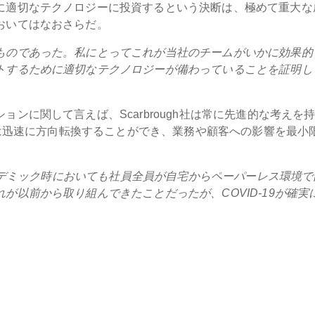
に適切なテクノロジーに投資するという決断は、極めて重大な
おいてはなおさらだ。
ものであった。私にとってこれが当社のチームがいかに効果的
トするために適切なテクノロジーが備わっていることを証明し
ンに関して言えば、Scarbrough社は常に先進的な考えを
た際は迅速に方向転換することができ、業務や顧客への影響を最小
パンデミック時においても社員全員が自宅からペーパーレス環境で
が以前から取り組んできたことだったが、COVID-19が確実