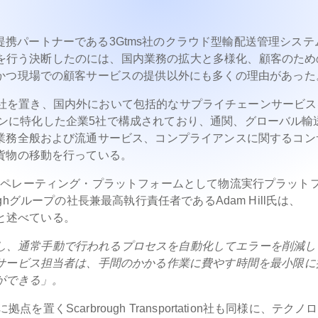
argoWiseの提携パートナーである3Gtms社のクラウド型輸配送管理シス
拡張を行う決断したのには、国内業務の拡大と多様化、顧客のため
かつ現場での顧客サービスの提供以外にも多くの理由があった
h)は米国に本社を置き、国内外において包括的なサプライチェーンサービ
チェーンに特化した企業5社で構成されており、通関、グローバル輸
業務全般および流通サービス、コンプライアンスに関するコン
貨物の移動を行っている。
の主要オペレーティング・プラットフォームとして物流実行プラット
oughグループの社長兼最高執行責任者であるAdam Hill氏は、
たと述べている。
理化し、通常手動で行われるプロセスを自動化してエラーを削減し
サービス担当者は、手間のかかる作業に費やす時間を最小限に
ができる」。
点を置くScarbrough Transportation社も同様に、テクノ