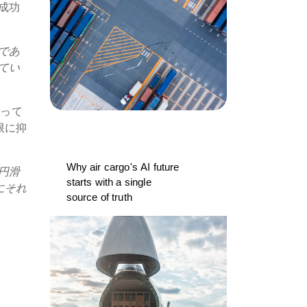
成功
であ
てい
持って
限に抑
Why air cargo's AI future
円滑
starts with a single
にそれ
source of truth