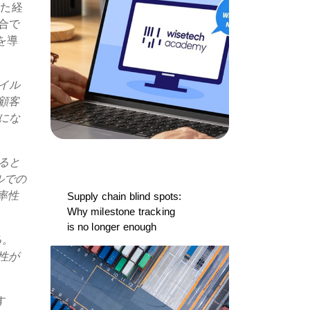
きた経
合で
sを導
イル
顧客
にな
ると
ルでの
率性
Supply chain blind spots:
Why milestone tracking
is no longer enough
る。
性が
す