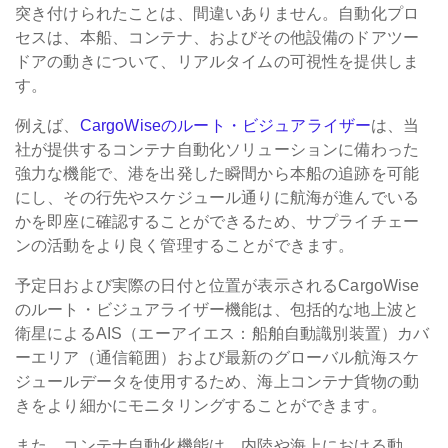
突き付けられたことは、間違いありません。自動化プロ
セスは、本船、コンテナ、およびその他設備のドアツー
ドアの動きについて、リアルタイムの可視性を提供しま
す。
例えば、
CargoWiseのルート・ビジュアライザー
は、当
社が提供するコンテナ自動化ソリューションに備わった
強力な機能で、港を出発した瞬間から本船の追跡を可能
にし、その行先やスケジュール通りに航海が進んでいる
かを即座に確認することができるため、サプライチェー
ンの活動をより良く管理することができます。
予定日および実際の日付と位置が表示されるCargoWise
のルート・ビジュアライザー機能は、包括的な地上波と
衛星によるAIS（エーアイエス：船舶自動識別装置）カバ
ーエリア（通信範囲）および最新のグローバル航海スケ
ジュールデータを使用するため、海上コンテナ貨物の動
きをより細かにモニタリングすることができます。
また、コンテナ自動化機能は、内陸や海上における動