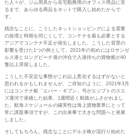
た人々が、ジム用具から在宅勤務用のオフィス用品に至
るまで、あらゆる商品をネットで購入し始めたからで
す。
残念なことに、こうしたネットショッピングによる需要
の急増と時期を同じくして、コンテナを最も必要とする
アジアでコンテナ不足が発生しました。こうした背景の
影響を受けた1つの例として、2021年の初めにはロサンゼ
ルス港とロングビーチ港の沖合で入港待ちの貨物船が40
隻以上滞留しました。
こうした不安定な事態がこれ以上悪化するはずがないと
思われるかもしれませんが、ご存知のように、2021年3月
にはコンテナ船「エバー・ギブン」号がエジプトのスエ
ズ運河で座礁した結果、1週間近く航路がふさがれまし
た。航海スケジュールの確実性は海上貨物業界にとって
常に課題事項ですが、この出来事で大きな問題へと発展
しました。
そしてもちろん、残念なことにデルタ株が流行り始めた