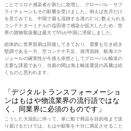
ことでコロナ感染者が新たに急増し、グローバル・サプ
ライチェーンもその影響を受けました。例えば先月だけ
を見てみても、中国で最も混雑する港の1つに数えられる
コンテナターミナルの塩田港で感染が拡大したため、世
界の貨物取扱量は最大で5%が中国に滞留しました。
総体的に世界貿易は回復してきており、需要も引き続き
堅調である一方、空コンテナ不足、港湾混雑、航海スケ
ジュールの確実性が今後も依然としてグローバル輸送の
主要な課題であり、当面の間は海上輸送運賃の高騰は続
くものと思われます。
「デジタルトランスフォーメーショ
ンはもはや物流業界の流行語ではな
く、同業界に必須のものです」
こうした大混乱に伴って、単に船で商品を目的地まで送
り届けるだけでは、もはや顧客を十分に満足させること