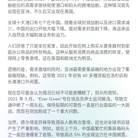
舶舱位的高需求很快就使港口和码头的拥堵加剧，这种情况首先
出现在亚洲，不久后又出现在美国。
全球十大港口有七个在中国。随着全球封锁加剧以及进口需求减
少，中国的出口开始大幅下降。面对需求的急剧下降，海运承运
人自然会大幅削减业务和运力。
人们厌倦了只是坐在家里，因此开始在网上购买从健身器材到家
庭办公用品的所有物品。这种从服务消费向商品消费的转变，使
得网上零售激增，这在美国和欧洲尤为明显。
遗憾的是，需求激增的同时，亚洲最需要集装箱的地方出现了集
装箱短缺。例如，这导致 2021 年初有 40 多艘货船在洛杉矶和
长滩港口外闲置。
现在您可能会认为情况已经不可能更糟糕了，但众所周知，
2021 年 3 月，“Ever Given”号在埃及苏伊士运河搁浅，导致交
通中断了一周左右。保持船期的可靠性一直是行业面临的一大挑
战，而现在则加剧成了一个重大问题。
当然，德尔塔变异株导致感染人数再次激增，这也对全球供应链
产生了严重影响。例如，就在上个月，中国最繁忙的集装箱码头
之一盐田港爆发了疫情，导致高达 5% 的全球运力在中国搁置。