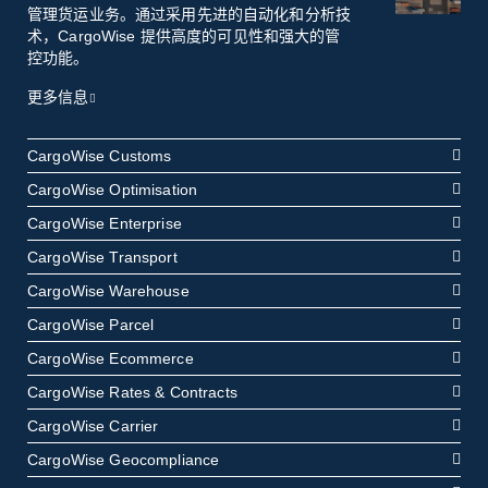
管理货运业务。通过采用先进的自动化和分析技
术，CargoWise 提供高度的可见性和强大的管
控功能。
更多信息
CargoWise Customs
CargoWise Optimisation
CargoWise Enterprise
CargoWise Transport
CargoWise Warehouse
CargoWise Parcel
CargoWise Ecommerce
CargoWise Rates & Contracts
CargoWise Carrier
CargoWise Geocompliance