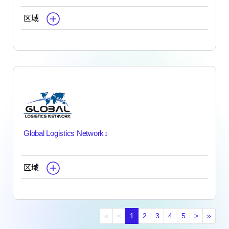
区域
Global Logistics Network
区域
First page
Previous page
Next pag
Last 
«
<
1
2
3
4
5
>
»