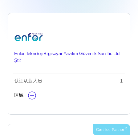
Enfor Teknoloji Bilgisayar Yazılım Güvenlik San Tic Ltd
Şti
认证从业人员
1
区域
Certified Partner