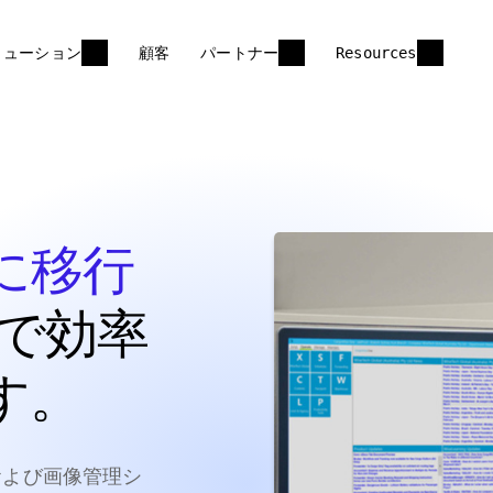
リューション
顧客
パートナー
Resources
に移行
で効率
す。
トおよび画像管理シ