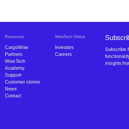
Subscri
Resources
WiseTech Global
CargoWise
Investors
Subscribe 
Partners
Careers
functionali
WiseTech
insights fr
Academy
Support
Customer stories
News
Contact