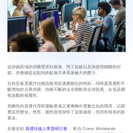
從持續高漲的消費需求到塞港、勞工短缺以及與疫情相關的封
鎖，供應鏈從起點到終點無不承受著極大的壓力。
目前是最需要評估物流格局並適應變化的時刻，同時還需應對不
斷增加的企業併購、持續不斷的法令變動和全球貿易、合規及關
稅波動的複雜性。
前瞻性的貨運代理和運輸業者正逐漸轉向更數位化的環境，以因
應這些變化。然而，雖然疫情加快了這個過程，但仍有很長的路
要走。
在最近的
路透社線上專題研討會
，來自 Crane Worldwide