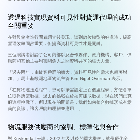
透過科技實現資料可見性對貨運代理的成功
至關重要
在對與會者進行問卷調查後發現，談到數位轉型的好處時，提高
營運效率固然重要，但提高資料可見性才是關鍵。
三位演講者討論了公司內部以及合作夥伴、政府機構、客戶、供
應商和其他主要利害關係人之間資料共享的強大力量。
「過去兩年，由於客戶群的擴大，資料可見性的需求也顯著增
加。」馬士基歐洲地區物流主管 Kim Nigel Overman 表示。
「在貨物運送過程中，您可以按需設定上百個里程碑，方便各單
位取得所需數據。過去的挑戰在於如何抓取數據，現在我們已克
服這項挑戰了。所以現在的問題是，我們如何整合數據形成有意
義的資訊，讓客戶能夠理解並應用。」
物流服務供應商的協調、標準化與合作
對 Kuykendall 來說，2022 年及以後的重大機會，就是優化全