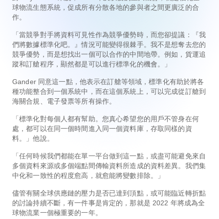
球物流生態系統，促成所有分散各地的參與者之間更廣泛的合
作。
「當競爭對手將資料可見性作為競爭優勢時，而您卻提議：『我
們將數據標準化吧。』情況可能變得很棘手。我不是想奪去您的
競爭優勢，而是想找出一個可以合作的中間地帶。例如，貨運追
蹤和訂艙程序，顯然都是可以進行標準化的機會。」
Gander 同意這一點，他表示在訂艙等領域，標準化有助於將各
種功能整合到一個系統中，而在這個系統上，可以完成從訂艙到
海關合規、電子發票等所有操作。
「標準化對每個人都有幫助。您真心希望您的用戶不管身在何
處，都可以在同一個時間進入同一個資料庫，存取同樣的資
料。」他說。
「任何時候我們都能在單一平台做到這一點，或盡可能避免來自
多個資料來源或多個端點間傳輸資料所造成的資料差異。我們集
中化和一致性的程度愈高，就愈能將變數排除。」
儘管有關全球供應鏈的壓力是否已達到頂點，或可能臨近轉折點
的討論持續不斷，有一件事是肯定的，那就是 2022 年將成為全
球物流業一個極重要的一年。