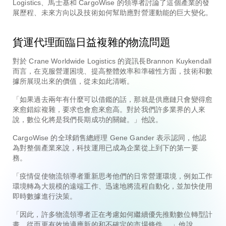
Logistics、馬士基和 CargoWise 的領導者討論了這個產業的發
展歷程、未來方向以及技術如何幫助應對營運動能的巨大變化。
貨運代理面臨日益複雜的物流問題
對於
Crane Worldwide Logistics 的資訊長
Brannon Kuykendall
而言，在克服營運困境、提高整體效率和準確性方面，技術和數
據所展現出來的價值，從未如此清晰。
「如果過去兩年有什麼可以借鑑的話，那就是供應鏈只會變得愈
來愈錯綜複雜，要求也會愈來愈高。對於我們許多業界的人來
說，數位化將是我們長期成功的關鍵。」他說。
CargoWise 的全球銷售總經理 Gene Gander 表示認同，他認
為對整個產業來說，科技運用已成為企業從上到下的第一要
務。
「疫情促使物流領導者重新思考他們的日常營運環境，例如工作
環境轉為大規模的遠端工作、迅速地將流程自動化，並加快使用
即時數據進行決策。
「因此，許多物流領導者正在考慮如何繼續優先推動數位轉型計
畫，從而更有效地適應新的和不確定的市場條件
。」他說。