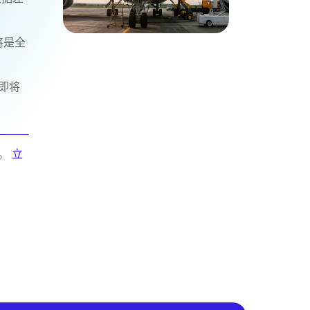
将是全
即将
。
立