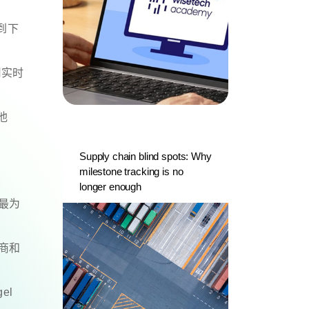
上到下
用实时
”他
Supply chain blind spots: Why
milestone tracking is no
longer enough
最为
商和
el