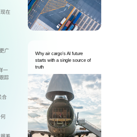
而现在
的更广
Why air cargo's AI future
starts with a single source of
truth
样一
跟踪
关合
于何
数据差