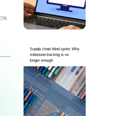
已知
Supply chain blind spots: Why
milestone tracking is no
longer enough