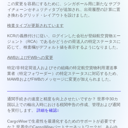
この変更を容易にするために、シンガポール用に新たな
サプラ
イチェーンセキュリティ
タブが追加され、出荷履歴の計算に置
き換わるグリッド・レイアウトを設けました。
検査タイプが更新されています
KCRの義務付けに従い、ログインした会社が登録航空貨物エー
ジェント（RCA）であるかどうかの荷送人の特定ステータスに
応じて、検査欄がデフォルト値を表示するようになりました。
AWBおよびFWBへの変更
特定/非特定荷送人およびその組織の特定航空貨物利用運送事
業者（特定フォワーダー）の特定ステータスに対応するため、
MAWBおよびFWBのメッセージに変更が加えられました。
通関手続きの速度と精度を向上させたいですか？ 世界中30カ
国以上での輸出入時における税関申告の作成、管理および通関
を実行します。
詳細を確認
CargoWiseで生産性を最適化するためのサポートが必要です
か？ 世界中のCargoWiseパートナーネットワークが、あらゆ