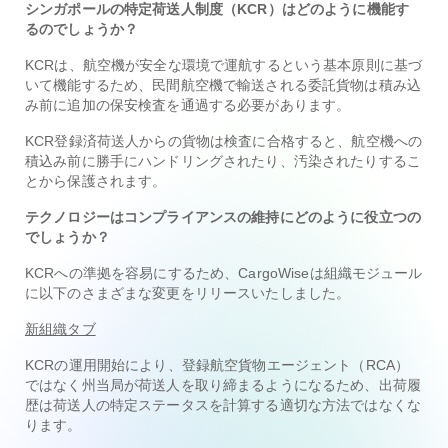
シンガポールの特定荷送人制度（KCR）はどのように機能す
るのでしょうか？
KCRは、航空機が安全な環境で運航するという基本原則に基づ
いて機能するため、民間航空機で輸送される委託貨物は積み込
み前に追加の保安検査を通過する必要があります。
KCR登録済荷送人からの貨物は検査に合格すると、航空機への
積込み前に勝手にハンドリングされたり、汚染されたりするこ
とから保護されます。
テクノロジーはコンプライアンスの維持にどのように役立つの
でしょうか？
KCRへの準拠を容易にするため、CargoWiseは組織モジュール
に以下のさまざまな変更をリリースいたしました。
新組織タブ
KCRの運用開始により、登録航空貨物エージェント（RCA）
ではなく州当局が荷送人を取り締まるようになるため、出荷履
歴は荷送人の特定ステータスを計算する適切な方法ではなくな
ります。