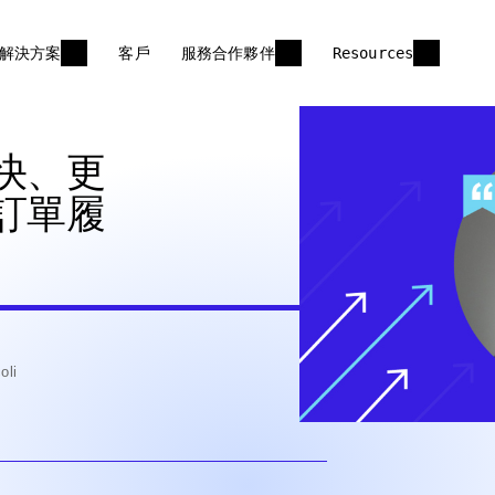
解決方案
客戶
服務合作夥伴
Resources
快、更
訂單履
li