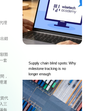
代理
易出錯
低額豁
一套
Supply chain blind spots: Why
milestone tracking is no
longer enough
時間，
哩運
家貨代
入三
滿每