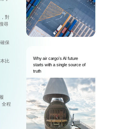
報，對
搜尋
並確保
Why air cargo's AI future
成本比
starts with a single source of
truth
履
，全程