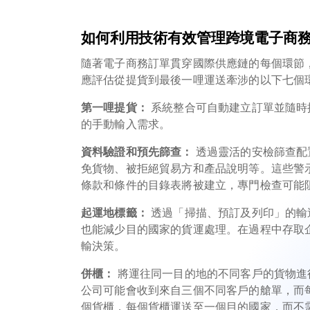
如何利用技術有效管理跨境電子商
隨著電子商務訂單貫穿國際供應鏈的每個環節
應評估從提貨到最後一哩運送牽涉的以下七個
第一哩提貨：
系統整合可自動建立訂單並隨時
的手動輸入需求。
資料驗證和預先篩查：
透過靈活的安檢篩查配
免貨物、被拒絕貿易方和產品說明等。這些警
條款和條件的目錄表將被建立，專門檢查可能
起運地標籤：
透過「掃描、預訂及列印」的輸
也能減少目的國家的貨運處理。在過程中存取
輸決策。
併櫃：
將運往同一目的地的不同客戶的貨物進
公司可能會收到來自三個不同客戶的艙單，而
個貨櫃，每個貨櫃運送至一個目的國家，而不