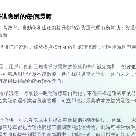
務供應鏈的每個環節
，高效率、自動化和生產力提升都能對貨運代理有所幫助；貨運
環節。
提供詳細資料，觸發提貨操作並啟動處理流程，消除耗時且容
置，用戶可針對已知會導致異常的條款和條件設定規則，例如
示可幫助用戶留意不當數據，進而採取適當的行動；久而久之，
阻礙貨物運輸的所有潛在問題。
送帶流程，將
最後一哩運送標籤
自動化
，不僅節省起運國家的
企業級多運輸業者包裹管理，可立即做出最具成本效益的最後一
行合併，可以降低成本並提高每個貨櫃的獲利能力。例如，一
每筆艙單都包含運往同樣三個國家的託運貨物。此時可將貨物併
需要將貨物分別裝至九個貨櫃中。如此一來，就可以盡可能地裝