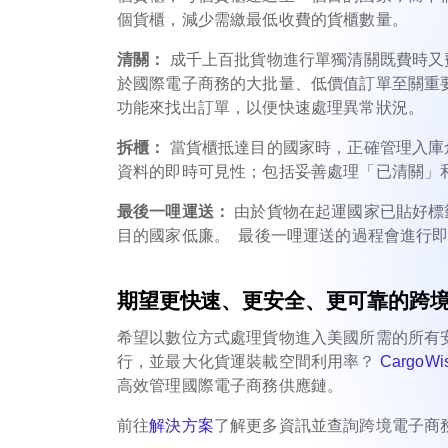
個貨櫃，減少需繳最低收費的貨櫃數量。
清關：
成千上百批貨物進行單獨清關既費時又
於國際電子商務的大批量、低價值訂單至關重
功能來找出訂單，以便快速處理異常狀況。
拆櫃：
當貨櫃抵達目的國家時，正確管理入庫
資料的即時可見性；包括妥善處理「已清關」
最後一哩運送：
由於貨物在起運國家已貼好標
目的國家低廉。 最後一哩運送的過程會進行
期望更快速、更安全、更可靠的跨
希望以數位方式處理貨物進入美國所需的所有
行，並最大化貨運裝載空間利用率？
CargoW
高效管理國際電子商務供應鏈。
前往
解決方案
了解更多資訊並查詢跨境電子商