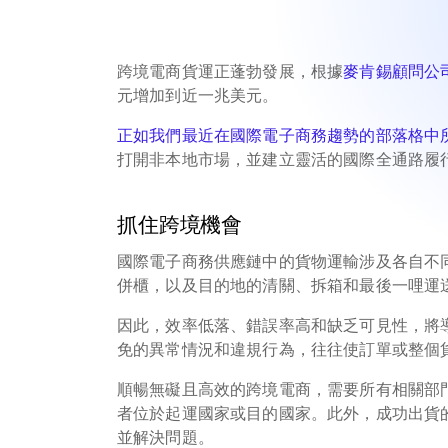
跨境電商貨運正蓬勃發展，根據
麥肯錫顧問公
元增加到近一兆美元。
正如我們最近在
國際電子商務趨勢
的部落格中
打開非本地市場，並建立靈活的國際全通路履
抓住跨境機會
國際電子商務供應鏈中的貨物運輸涉及各自不
併櫃，以及目的地的清關、拆箱和最後一哩運
因此，效率低落、錯誤率高和缺乏可見性，將
免的異常情況和違規行為，往往使訂單或整個
順暢無礙且高效的跨境電商，需要所有相關部
者位於起運國家或目的國家。此外，成功出貨
並解決問題。