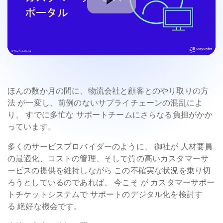
ほんの数か月の間に、物流会社と顧客とのやり取りの方
法
が一変し、
前例のないサプライチェーンの混乱によ
り、
すでに多忙な
サポートチームにさらなる負担がかか
っています。
多くのサービスプロバイダーのように、
御社が
人材要員
の最適化、コストの管理、そして質の高いカスタマーサ
ービスの提供を維持しながら
この不確実な状況を乗り切
ろうとしているのであれば、
今こそ
が
カスタマーサポー
トチケットシステムで
サポートのデジタル化を検討す
る
絶好な機会です。