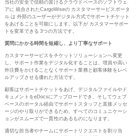
当社の
安全で信頼の置けるクラウドベースのソフトウェ
アに
統合されたCargoWiseの
カスタマーサービスポータ
ル
は
外部のユーザーがデジタル方式でサポートチケット
をあげることを可能にします。以下が
カスタマーサポー
トを変革できる
3つの方法です。
質問にかかる時間を短縮し、より丁寧なサポート
カスタマーサービスをチケットソリューションへ変更
し、サポート作業をデジタル化することは、増員や高い
外注費をかけることなくサポート業務と顧客体験をレベ
ルアップさせる優れた方法です。
顧客はサポートチケットをあげ、デジタルファイルやド
キュメントをeDocsにアップロードでき、そしてウェブ
ベースのポータル経由でサポートスタッフと直接メッセ
ージのやり取りができるため、すべてのコミュニケーシ
ョンがスムーズで一貫性のあるものになります。
適切な担当者やチームにサポートリクエストを割り当