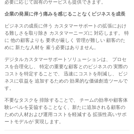
必要に応じて固有のサービスも提供できます。
企業の発展に伴う痛みを感じることなくビジネスを成長
ビジネスの成長に伴う
カスタマーサポートの拡張におけ
る難しさを取り除き
カスタマーニーズに
対応します。
特
に
他の顧客よりも
要求が厳しく
管理が難しい
顧客のた
めに
新たな人材を
雇う必要はありません。
デジタルカスタマーサポートソリューションは、
プロセ
スを合理化し、
特定の重要な顧客とのビジネスの
実際の
コストを特定することで、
迅速にコストを削減し、
ビジ
ネスに収益を
追加するための
効果的な価値創造ツールで
す。
不要なタスクを
排除することで、
チームの効率や顧客体
験レベルを妥協することなく、新たに追加される顧客の
ための人材および運用コストを軽減する
拡張性高いサポ
ートモデルが
実現します。