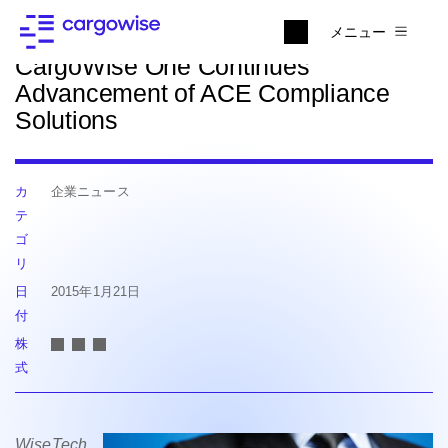
ニュースに戻る
メニュー
CargoWise One Continues
Advancement of ACE Compliance
Solutions
カ
企業ニュース
テ
ゴ
リ
日
2015年1月21日
付
株
式
WiseTech