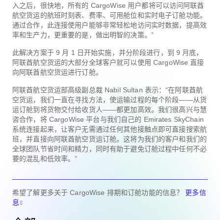
入之后，很快地，所有的 CargoWise 用户都将可以访问阿联酋
航空货运的航班时刻表、费率、可用舱位和实时电子订舱功能。
通过合作，此连接使用户能够非常轻松地访问实时数据，提高效
率和生产力，更重要的是，做出明智的决策。”
此解决方案于 9 月 1 日开始实施，并分阶段进行，到 9 月底，
阿联酋航空货运的大部分全球客户就可以使用 CargoWise 直接
向阿联酋航空货运进行订舱。
阿联酋航空货运部高级副总裁 Nabil Sultan 表示：“在阿联酋航
空货运，我们一直在寻找方法，使运输过程的每个阶段——从货
运订舱到将货物交付给收货人——都更加高效。我们很高兴与慧
咨合作，将 CargoWise 平台与我们自己的 Emirates SkyChain
系统连接起来，让客户无需通过任何其他接触点即可直接搜索航
班，并直接向阿联酋航空货运订舱。这将为我们的客户和我们的
全球团队节省时间和精力，同时有助于避免订舱过程中任何不必
要的混乱和低效率。”
希望了解更多关于 CargoWise 排期和订舱功能的信息？
更多信
息