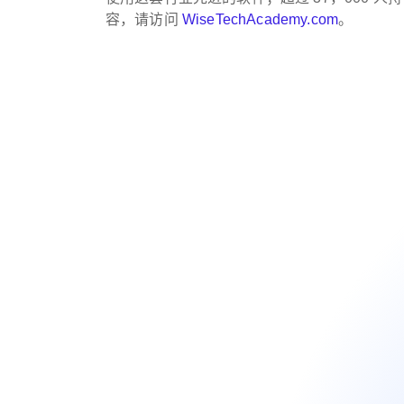
容，请访问
WiseTechAcademy.com
。