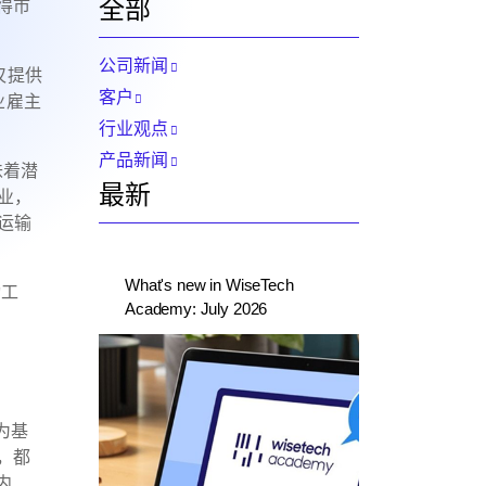
全部
获得市
公司新闻
仅提供
客户
业雇主
行业观点
产品新闻
味着潜
最新
业，
运输
What's new in WiseTech
动工
Academy: July 2026
 为基
，都
内