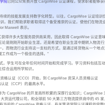
学院
已向公众免费开放 CargoWise 认证课程，使求职者能够
。
续的技能发展支持数字化转型。以往，CargoWise 认证培训
众开放培训，我们帮助求职者取得这个备受推崇的认证，使他们在物流
 Maxwell 表示。
和地区获得许多大型服务提供商采用，因此取得 CargoWise 认证意
无论是刚刚开始职业生涯，还是希望在职业生涯中期转入物流行
一，而物流行业支持这一支柱的方式，是通过将货物从一个地点
域工作成为一个极佳的选择。”
度的形式，学生可在全年任何时间开始和完成学习。学习资料包括互
生综合运用所学知识。
员资格认证（CCO）开始，到 CargoWise 资深人员资格认证
员资格认证（CCP）的最高水平。
 CargoWise 的开发商所积累的深厚行业知识；CargoWise
大货运代理公司，和全球前 50 大第三方物流提供商中的 45 家
有当前的 CargoWise 资格认证。有关慧咨学院认证课程的完整