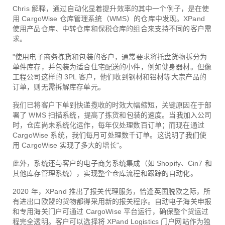
Chris 解释，通过自动化显着提升效率的其中一个例子，是在使
用 CargoWise 仓库管理系统（WMS）的仓库中发现。XPand
使用产品仓库、中转仓库和保税仓库的组合来支持不同的客户需
求。
"使用电子商务拣货和包装的客户，通常要求将托盘货物拆分为
单件库存，并包装为适合住宅配送的小件，例如健身器材。但像
工程公司这样的 3PL 客户，他们收到钢材和铝材等大宗产品的
订单，则无需拆解库存单元。
我们已将客户下单到快递揽收的时效大幅缩短，关键原因在于部
署了 WMS 扫描系统，提高了拣货和包装的速度。当我加入公司
时，仓库尚未系统化运作，每年仅处理数百订单；而现在通过
CargoWise 系统，我们每月可处理数千订单。这说明了我们使
用 CargoWise 实现了多大的增长"。
此外，系统还与客户的电子商务系统集成（如 Shopify、Cin7 和
其他库存管理系统），实现整个仓库流程和跟踪的自动化。
2020 年，XPand 推出了报关代理服务，恰逢英国脱欧之际，所
有进出口欧盟的货物都得采用新的报关程序。自动电子海关申报
和专用海关门户可通过 CargoWise 平台运行，确保整个货运过
程完全透明。客户可以选择将 XPand Logistics 门户网站作为独