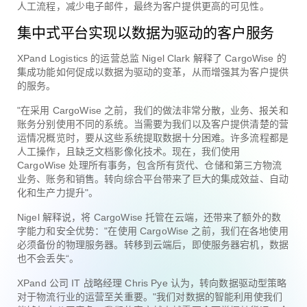
人工流程，减少电子邮件，最终为客户提供更高的可见性。
集中式平台实现以数据为驱动的客户服务
XPand Logistics 的运营总监 Nigel Clark 解释了 CargoWise 的
集成功能如何促成以数据为驱动的变革，从而增强其为客户提供
的服务。
"在采用 CargoWise 之前，我们的做法非常分散，业务、报关和
账务分别使用不同的系统。当需要为我们以及客户提供清楚的营
运情况概览时，要从这些系统提取数据十分困难。许多流程都是
人工操作，且缺乏文档影像化技术。现在，我们使用
CargoWise 处理所有事务，包含所有货代、仓储和第三方物流
业务、账务和销售。转向综合平台带来了巨大的集成效益、自动
化和生产力提升"。
Nigel 解释说，将 CargoWise 托管在云端，还带来了额外的数
字能力和安全优势："在使用 CargoWise 之前，我们在各地使用
必须备份的物理服务器。转移到云端后，即使服务器宕机，数据
也不会丢失“。
XPand 公司 IT 战略经理 Chris Pye 认为，转向数据驱动型策略
对于物流行业的运营至关重要。"我们对数据的智能利用使我们