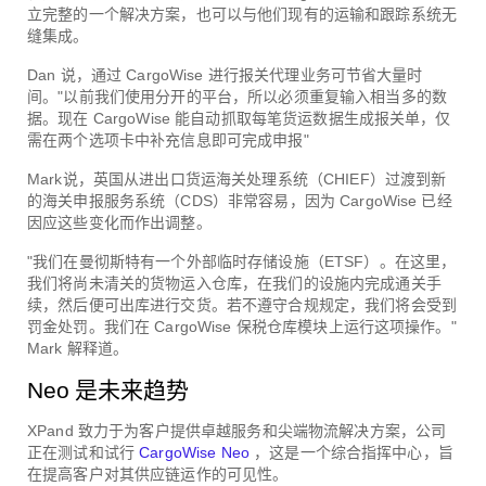
立完整的一个解决方案，也可以与他们现有的运输和跟踪系统无
缝集成。
Dan 说，通过 CargoWise 进行报关代理业务可节省大量时
间。"以前我们使用分开的平台，所以必须重复输入相当多的数
据。现在 CargoWise 能自动抓取每笔货运数据生成报关单，仅
需在两个选项卡中补充信息即可完成申报"
Mark说，英国从进出口货运海关处理系统（CHIEF）过渡到新
的海关申报服务系统（CDS）非常容易，因为 CargoWise 已经
因应这些变化而作出调整。
"我们在曼彻斯特有一个外部临时存储设施（ETSF）。在这里，
我们将尚未清关的货物运入仓库，在我们的设施内完成通关手
续，然后便可出库进行交货。若不遵守合规规定，我们将会受到
罚金处罚。我们在 CargoWise 保税仓库模块上运行这项操作。"
Mark 解释道。
Neo 是未来趋势
XPand 致力于为客户提供卓越服务和尖端物流解决方案，公司
正在测试和试行
CargoWise Neo
，这是一个综合指挥中心，旨
在提高客户对其供应链运作的可见性。