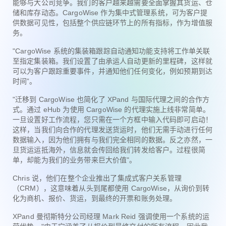
能够与大公司竞争。我们的客户越来越需要全面掌握其货运、仓
储和库存动态。CargoWise 作为集中式管理系统，可为客户提
供数据可见性，包括整个供应链环节上的所有指标，作为增值服
务。
"CargoWise 系统的集装箱跟踪自动通知功能支持将工作单关联
至指定集装箱。我们设置了由承运人自动更新的里程碑，这样就
可以为客户跟踪重要事件，并通知他们任何变化，例如预期到达
时间”。
"迁移到 CargoWise 也简化了 XPand 与国际代理之间的合作方
式。通过 eHub 为使用 CargoWise 的代理实施上线非常简单。
一旦设置好工作流程，您只需在一个方框中输入代码即可启动！
这样，当我们向合作的代理发送货运时，他们无需手动进行任何
数据输入，因为他们拥有与我们完全相同的数据。反之亦然，一
旦货运运抵海外，信息就会传回给我们转发给客户。过程很简
单，却能为我们的业务带来巨大价值"。
Chris 说，他们在整个企业推出了集成式客户关系管理
（CRM），这意味着从头到尾都使用 CargoWise，从询价到转
化为商机、报价、货运，到最终的开票和账务处理。
XPand 曼彻斯特分公司经理 Mark Reid 强调使用一个系统的运