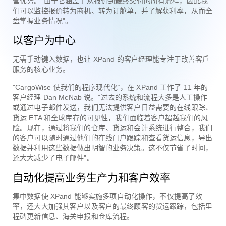
营优势。"由于它涵盖了从报价到最终交付的所有流程，因此我
们可以监控报价转为商机、转为订舱单，并了解获利率，从而全
盘掌握业务情况"。
以客户为中心
无需手动键入数据，也让 XPand 的客户经理能专注于改善客戶
服务的核心业务。
"CargoWise 使我们的程序现代化“，在 XPand 工作了 11 年的
客户经理 Dan McNab 说。"过去的系统和流程大多是人工操作
或通过电子邮件发送，我们无法提供客户日益需要的在线跟踪、
货运 ETA 和全球库存的可见性，我们面临着客户超越我们的风
险。现在，通过将我们的仓库、货运和会计系统进行整合，我们
的客户可以随时通过他们的在线门户跟踪和查看货运信息，导出
数据并利用这些数据做出明智的业务决策。这不仅节省了时间，
还大大减少了电子邮件"。
自动化提高业务生产力和客户效率
集中数据使 XPand 能够实施多项自动化操作，不仅提高了效
率，还大大加强其客户以及客户的最终顾客的货运跟踪，包括里
程碑更新信息、海关申报和仓库流程。