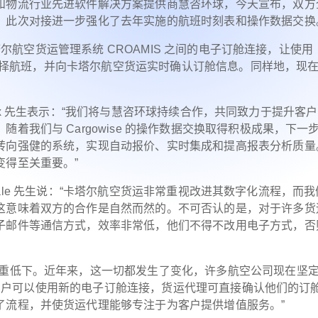
和物流行业先进软件解决方案提供商慧咨环球，今天宣布，双方
。此次对接进一步强化了去年实施的航班时刻表和操作数据交换
卡塔尔航空货运管理系统 CROAMIS 之间的电子订舱连接，让使用
即可选择航班，并向卡塔尔航空货运实时确认订舱信息。同样地，现
alleux 先生表示：“我们将与慧咨环球持续合作，共同致力于提升客
着我们与 Cargowise 的操作数据交换取得积极成果，下一
转向强健的系统，实现自动报价、实时集成和提高报表分析质量
变得至关重要。”
quodale 先生说：“卡塔尔航空货运非常重视改进其数字化流程，而
这意味着双方的合作是自然而然的。不可否认的是，对于许多货
子邮件等通信方式，效率非常低，他们不得不改用电子方式，否
严重低下。近年来，这一切都发生了变化，许多航空公司现在坚
se 用户可以使用新的电子订舱连接，货运代理可直接确认他们的订
了流程，并使货运代理能够专注于为客户提供增值服务。”