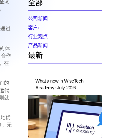
全部
全球
。
公司新闻
客户
在通过
行业观点
产品新闻
户的体
最新
步合作
。在
What's new in WiseTech
我们的
Academy: July 2026
运代
则就
定地优
舱，无