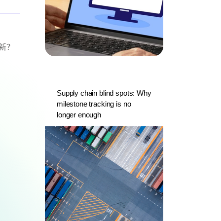
新？
Supply chain blind spots: Why
milestone tracking is no
longer enough