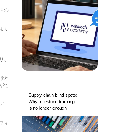
スの
より
り、
徴と
がで
Supply chain blind spots:
Why milestone tracking
デー
is no longer enough
フィ