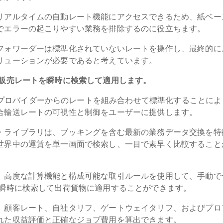
リアルタイムの自動レート機能にアクセスできるため、紙ベー
でエラーの起こりやすい業務を排除するのに役立ちます。
フォワーダーは標準化されていないレートを操作し、最終的に
リューションが必要であると考えています。
/販売レートを瞬時に検索して適用します。
プロバイダーからのレートを組み合わせて標準化することによ
合輸送レートの可視性と制御をユーザーに提供します。
・ライブラリは、ブッキングを含む最新の業務データ交換を特
世界中の運賃を単一画面で検索し、一目で素早く比較すること
、高度な計算機能と構成可能な取引ルールを使用して、手動で
を瞬時に検索して出荷貨物に適用することができます。
、顧客レート、自社タリフ、ゲートウェイタリフ、およびプロ
れた収益評価と正確なジョブ費用を算出できます。