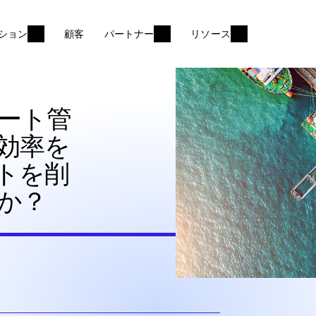
ション
顧客
パートナー
リソース
ート管
効率を
トを削
か？