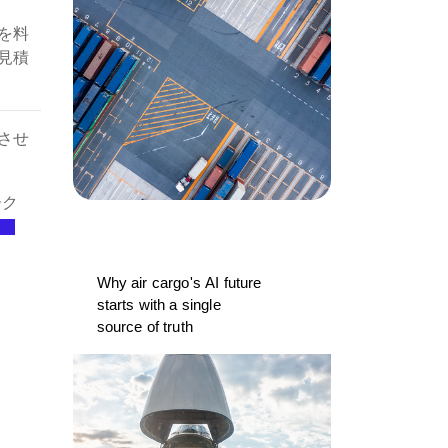
を料
見積
させ
ーク
Why air cargo's AI future
starts with a single
source of truth