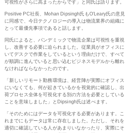
可視性がさらに高まったからです」と同氏は語ります。
Positive PC社長、Mohan Dipsingh氏もO'Leary氏の意見
に同感で、今日テクノロジーの導入は物流業界の組織に
とって最優先事項であると話します。
同氏によると、パンデミックで物流企業は可視性を重視
し、改善する必要に迫られました。従業員がオフィスに
いてデスクで作業をしているという理由だけで、すべて
が順調に進んでいると思い込むビジネスモデルから離れ
なければならなかったのです。
「新しいリモート勤務環境は、経営陣が実際にオフィス
にいなくても、何が起きているかを視覚的に確認し、出
荷プロセス全体を可視化する別の方法を必要としている
ことを意味しました」とDipsingh氏は述べます。
「そのためにはデータを可視化する必要があります。こ
れまでにもデータは常に存在しました。ただし、それを
適切に確認している人があまりいなかったり、実際にそ