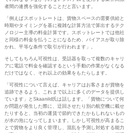
者間の連携を強化することだと言います。
「例えばスポットレートは、貨物スペースの需要供給と
時期やタイミングを基に複雑な計算方法で算出するテク
ノロジー主導の料金計算です。スポットレートでは他社
と同様の料金を払うことになるため、バイアスが取り除
かれ、平等な条件で取引が行われます」。
そしてもちろん可視性は、受話器を取って複数のキャリ
アに電話で料金を確認するという手動の作業がなくなる
だけではなく、それ以上の効果をもたらします。
「可視性について言えば、キャリアはお客さまが貨物を
追跡できるよう、これまで以上に多くのデータを提供し
ています」とSkaanild氏は話します。「貨物について何
か問題が発生した際に、迂回させたり別の航空機に載せ
たりすると、当初の運賃で節約できたかもしれないもの
が水の泡になってしまいます。しかし可視性が高まるこ
とで貨物をより良く管理し、混乱を予測し対処する能力