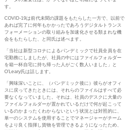
す。
COVID-19は前代未聞の課題をもたらした一方で、以前で
あれば完了に何年もかかったであろうデジタルトランス
フォーメーションの取り組みを加速化させる類まれな機
会をもたらした、と同氏は述べます。
「当社は新型コロナによるパンデミックで社員全員を在
宅勤務にしましたが、社員の中にはファイルフォルダー
を箱一杯自宅に持ち帰った人がごく数人いました」と
O'Leary氏は話します。
「興味深いことに、（パンデミック後に）彼らがオフィ
スに戻ってきたときには、それらのファイルはすべて必
要なくなっていました。それは、社員のデスクに大量の
ファイルフォルダーが置かれているだけで何が起こって
いるのかまったくわからないという状況とは対照的に、
単一のシステムを使用することでマネージャーがチーム
をより良く指揮し貨物を管理できるようになったため、