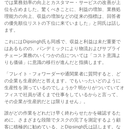
では業務効率の向上とカスタマー・サービスの改善が上
位を占めました。驚くべきことに、利益の増加、業務処
理能力の向上、収益の増加などの従来の指標は、回答者
の優先順位リストの下位に来ていました」と同氏は話し
ます。
これにはDipsingh氏も同感で、収益と利益は未だ重要で
はあるものの、パンデミックにより物流およびサプライ
チェーン業務のいくつかの点については「コスト意識よ
りも価値」に意識の移行が進んだと指摘します。
「フレイト・フォワーダーや通関業者に質問すると、ど
の企業も生産的だと答えます。でもいったいどのように
生産性を測っているのでしょうか? 明かりがついていてオ
フィスで社員が遅くまで仕事をしているからと言って、
その企業が生産的だとは限りません」。
誰がどの作業をどれだけ早く終わらせたかを確認するた
めに、さまざまな段階でタスクの完了を測定するよう顧
客に積極的に勧めている、とDipsingh氏は話します。な