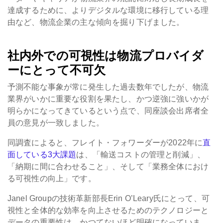
達成するために、よりデジタルな環境に移行している理
由など、物流企業の主な傾向を掘り下げました。
社内外での可視性は物流プロバイダ
ーにとって不可欠
予測不能な事象が常に発生した過去数年でしたが、物流
業界がいかに重要な役割を果たし、かつ逆強に強いかが
明らかになってきているという点で、同座談会出席者全
員の意見が一致しました。
同調査によると、フレイト・フォワーダーが2022年に
直
面している3大課題
は、「輸送コストの管理と削減」、
「納期に間に合わせること」、そして「業務全体におけ
る可視性の向上」です。
Janel Groupの技術革新部長Erin O’Leary氏にとって、可
視性と全体的な効率を向上させるためのテクノロジーと
データの重要性は、かつてないほど明確になっていま