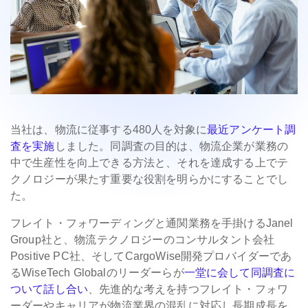
当社は、物流に従事する480人を対象に
最近アンケート調
査を実施
しました。同調査の目的は、物流企業が業務の
中で生産性を向上できる方法と、それを達成する上でテ
クノロジーが果たす重要な役割を明らかにすることでし
た。
フレイト・フォワーディングと通関業務を手掛けるJanel
Group社と、物流テクノロジーのコンサルタント会社
Positive PC社、そしてCargoWise開発プロバイダーであ
るWiseTech Globalのリーダーらが
一堂に会して同調査に
ついて話し合い
、先進的な考えを持つフレイト・フォワ
ーダーやキャリアが物流業界の混乱に対応し長期成長を