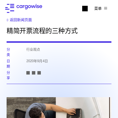
菜单
返回新闻页面
精简开票流程的三种方式
分
行业观点
类
日
2020年9月4日
期
分
享