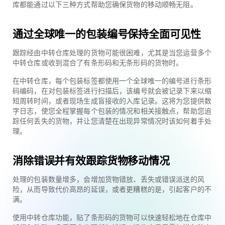
库都能通过以下三种方式帮助您确保货物的移动顺畅无阻。
通过全球唯一的包装编号保持全面可见性
跟踪经由中转仓库处理的货物可能很困难，尤其是当您运营多个
中转仓库或收到混合了有条形码和无条形码的货物时。
在中转仓库，每个包装标签都使用一个全球唯一的编号进行条形
码编码，在对包装标签进行扫描后，该编号就会被记录下来以缩
短周转时间，或者现场生成盲接收的入库记录。这将为您提供数
字日志，使您全程掌握每个包装的情况和相关接触点，帮助您追
踪任何丢失的货物，并让您清楚在出现异常情况时该如何着手处
理。
消除错误并有效跟踪货物移动情况
处理的包装数量增多，会增加货物错放、丢失或错误派送的风
险，从而导致代价高昂的延误，或者更糟糕的是，引起客户的不
满。
使用中转仓库功能，贴了条形码的货物可以快速轻松地在仓库中